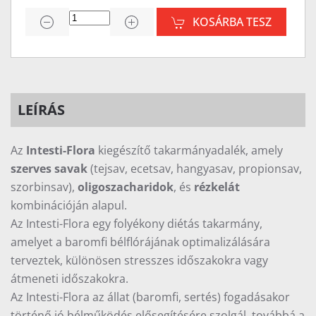
KOSÁRBA TESZ
LEÍRÁS
Az
Intesti-Flora
kiegészítő takarmányadalék, amely
szerves savak
(tejsav, ecetsav, hangyasav, propionsav,
szorbinsav),
oligoszacharidok
, és
rézkelát
kombinációján alapul.
Az Intesti-Flora egy folyékony diétás takarmány,
amelyet a baromfi bélflórájának optimalizálására
terveztek, különösen stresszes időszakokra vagy
átmeneti időszakokra.
Az Intesti-Flora az állat (baromfi, sertés) fogadásakor
történő jó bélműködés elősegítésére szolgál, továbbá a