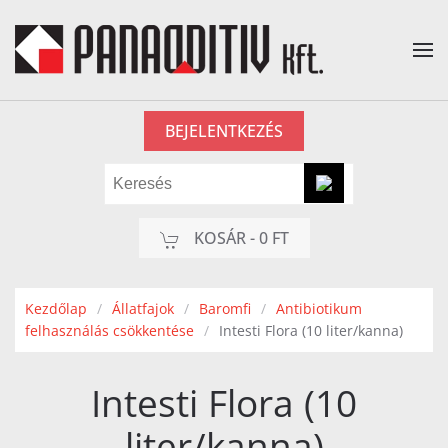
Fő tartalom átugrása
BEJELENTKEZÉS
KOSÁR -
0 FT
Kezdőlap
Állatfajok
Baromfi
Antibiotikum
felhasználás csökkentése
Intesti Flora (10 liter/kanna)
Intesti Flora (10
liter/kanna)