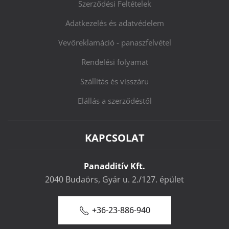
Szerződési Feltételek
Adatkezelés és adatvédelem
Vevőreklamáció - panaszfelvétel
Rendelési folyamat
Szállítás és visszáru
Elállás a szerződéstől
KAPCSOLAT
Panadditív Kft.
2040 Budaörs, Gyár u. 2./127. épület
+36-23-886-940