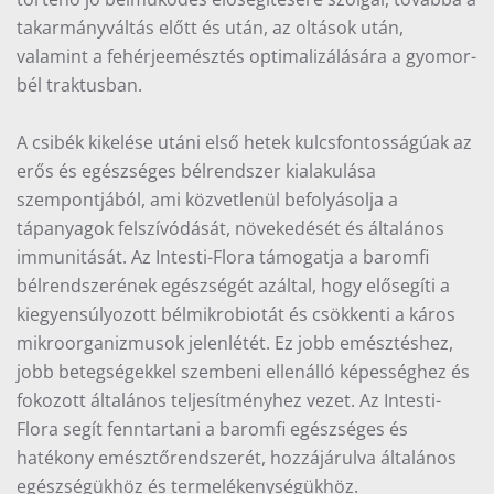
takarmányváltás előtt és után, az oltások után,
valamint a fehérjeemésztés optimalizálására a gyomor-
bél traktusban.
A csibék kikelése utáni első hetek kulcsfontosságúak az
erős és egészséges bélrendszer kialakulása
szempontjából, ami közvetlenül befolyásolja a
tápanyagok felszívódását, növekedését és általános
immunitását. Az Intesti-Flora támogatja a baromfi
bélrendszerének egészségét azáltal, hogy elősegíti a
kiegyensúlyozott bélmikrobiotát és csökkenti a káros
mikroorganizmusok jelenlétét. Ez jobb emésztéshez,
jobb betegségekkel szembeni ellenálló képességhez és
fokozott általános teljesítményhez vezet. Az Intesti-
Flora segít fenntartani a baromfi egészséges és
hatékony emésztőrendszerét, hozzájárulva általános
egészségükhöz és termelékenységükhöz.