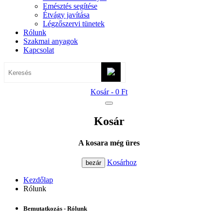
Emésztés segítése
Étvágy javítása
Légzőszervi tünetek
Rólunk
Szakmai anyagok
Kapcsolat
Kosár -
0 Ft
Kosár
A kosara még üres
Kosárhoz
bezár
Kezdőlap
Rólunk
Bemutatkozás - Rólunk