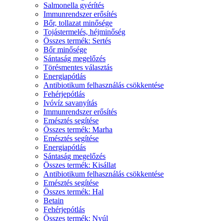
Salmonella gyérítés
Immunrendszer erősítés
Bőr, tollazat minősége
Tojástermelés, héjminőség
Összes termék: Sertés
Bőr minősége
Sántaság megelőzés
Törésmentes választás
Energiapótlás
Antibiotikum felhasználás csökkentése
Fehérjepótlás
Ivóvíz savanyítás
Immunrendszer erősítés
Emésztés segítése
Összes termék: Marha
Emésztés segítése
Energiapótlás
Sántaság megelőzés
Összes termék: Kisállat
Antibiotikum felhasználás csökkentése
Emésztés segítése
Összes termék: Hal
Betain
Fehérjepótlás
Összes termék: Nyúl