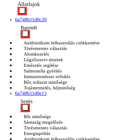
Állatfajok
6a748b11d0c20
Baromfi
Antibiotikum felhasználás csökkentése
Törésmentes választás
Alomkezelés
Légzőszervi tünetek
Emésztés segítése
Salmonella gyérítés
Immunrendszer erősítés
Bőr, tollazat minősége
Tojástermelés, héjminőség
6a748b11d0e13
Sertés
Bőr minősége
Sántaság megelőzés
Törésmentes választás
Energiapótlás
Antibiotikum felhasználás csökkentése