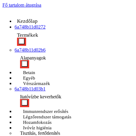
Fő tartalom átugrása
Kezdőlap
6a748b11d0272
Termékek
6a748b11d02b6
Alapanyagok
Betain
Egyéb
Vérszármazék
6a748b11d03b1
Itatóvízbe keverhetők
Immunrendszer erősítés
Légzőrendszer támogatás
Hozamfokozás
Ivóvíz higiénia
Tisztítás, fertőtlenítés