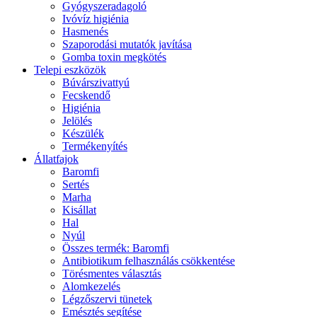
Gyógyszeradagoló
Ivóvíz higiénia
Hasmenés
Szaporodási mutatók javítása
Gomba toxin megkötés
Telepi eszközök
Búvárszivattyú
Fecskendő
Higiénia
Jelölés
Készülék
Termékenyítés
Állatfajok
Baromfi
Sertés
Marha
Kisállat
Hal
Nyúl
Összes termék: Baromfi
Antibiotikum felhasználás csökkentése
Törésmentes választás
Alomkezelés
Légzőszervi tünetek
Emésztés segítése