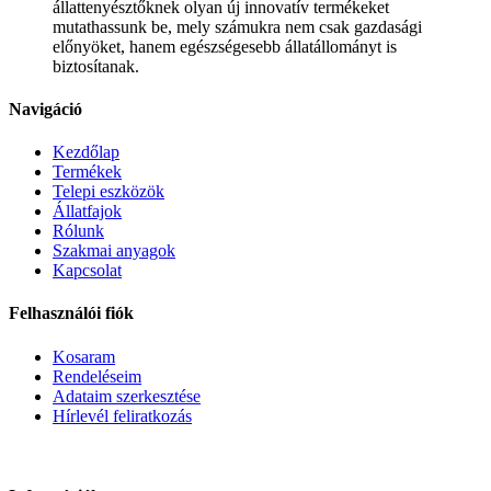
állattenyésztőknek olyan új innovatív termékeket
mutathassunk be, mely számukra nem csak gazdasági
előnyöket, hanem egészségesebb állatállományt is
biztosítanak.
Navigáció
Kezdőlap
Termékek
Telepi eszközök
Állatfajok
Rólunk
Szakmai anyagok
Kapcsolat
Felhasználói fiók
Kosaram
Rendeléseim
Adataim szerkesztése
Hírlevél feliratkozás