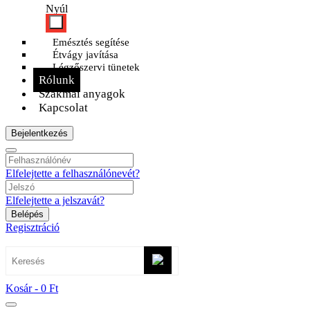
Nyúl
Emésztés segítése
Étvágy javítása
Légzőszervi tünetek
Rólunk
Szakmai anyagok
Kapcsolat
Bejelentkezés
Elfelejtette a felhasználónevét?
Elfelejtette a jelszavát?
Belépés
Regisztráció
Kosár -
0 Ft