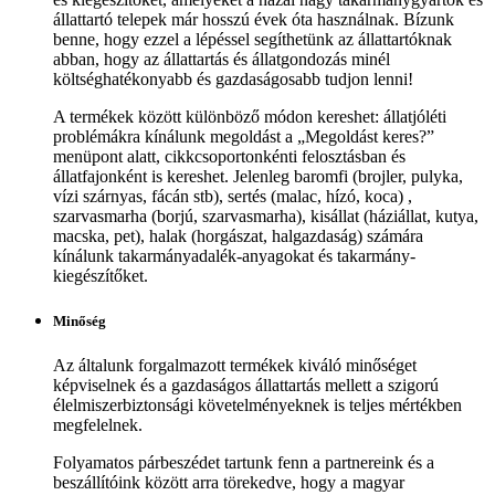
állattartó telepek már hosszú évek óta használnak. Bízunk
benne, hogy ezzel a lépéssel segíthetünk az állattartóknak
abban, hogy az állattartás és állatgondozás minél
költséghatékonyabb és gazdaságosabb tudjon lenni!
A termékek között különböző módon kereshet: állatjóléti
problémákra kínálunk megoldást a „Megoldást keres?”
menüpont alatt, cikkcsoportonkénti felosztásban és
állatfajonként is kereshet. Jelenleg baromfi (brojler, pulyka,
vízi szárnyas, fácán stb), sertés (malac, hízó, koca) ,
szarvasmarha (borjú, szarvasmarha), kisállat (háziállat, kutya,
macska, pet), halak (horgászat, halgazdaság) számára
kínálunk takarmányadalék-anyagokat és takarmány-
kiegészítőket.
Minőség
Az általunk forgalmazott termékek kiváló minőséget
képviselnek és a gazdaságos állattartás mellett a szigorú
élelmiszerbiztonsági követelményeknek is teljes mértékben
megfelelnek.
Folyamatos párbeszédet tartunk fenn a partnereink és a
beszállítóink között arra törekedve, hogy a magyar