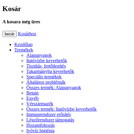
Kosár
A kosara még üres
Kosárhoz
bezár
Kezdőlap
Termékek
Alapanyagok
Itatóvízbe keverhetők
Tisztítás, fertőtlenítés
Takarmányba keverhetők
Speciális termékek
Általános problémák
Összes termék: Alapanyagok
Betain
Egyéb
Vérszármazék
Összes termék: Itatóvízbe keverhetők
Immunrendszer erősítés
Légzőrendszer támogatás
Hozamfokozás
Ivóvíz higiénia