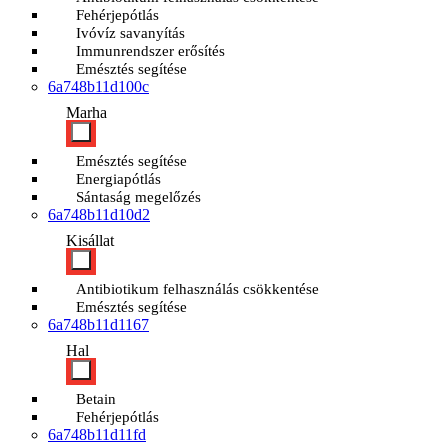
Fehérjepótlás
Ivóvíz savanyítás
Immunrendszer erősítés
Emésztés segítése
6a748b11d100c
Marha
Emésztés segítése
Energiapótlás
Sántaság megelőzés
6a748b11d10d2
Kisállat
Antibiotikum felhasználás csökkentése
Emésztés segítése
6a748b11d1167
Hal
Betain
Fehérjepótlás
6a748b11d11fd