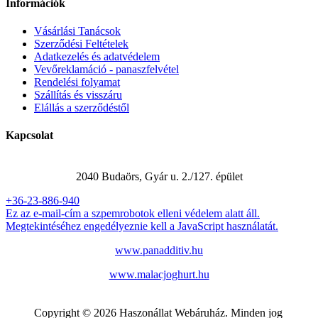
Információk
Vásárlási Tanácsok
Szerződési Feltételek
Adatkezelés és adatvédelem
Vevőreklamáció - panaszfelvétel
Rendelési folyamat
Szállítás és visszáru
Elállás a szerződéstől
Kapcsolat
Panadditív Kft.
2040 Budaörs, Gyár u. 2./127. épület
+36-23-886-940
Ez az e-mail-cím a szpemrobotok elleni védelem alatt áll.
Megtekintéséhez engedélyeznie kell a JavaScript használatát.
www.panadditiv.hu
www.malacjoghurt.hu
Copyright © 2026 Haszonállat Webáruház. Minden jog