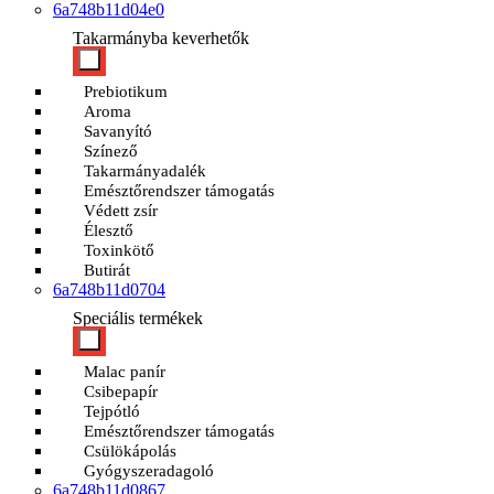
6a748b11d04e0
Takarmányba keverhetők
Prebiotikum
Aroma
Savanyító
Színező
Takarmányadalék
Emésztőrendszer támogatás
Védett zsír
Élesztő
Toxinkötő
Butirát
6a748b11d0704
Speciális termékek
Malac panír
Csibepapír
Tejpótló
Emésztőrendszer támogatás
Csülökápolás
Gyógyszeradagoló
6a748b11d0867