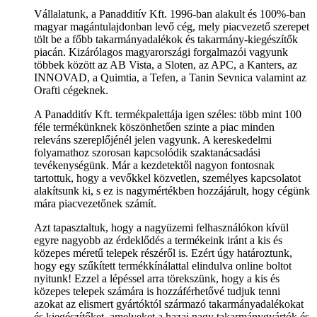
Vállalatunk, a Panadditív Kft. 1996-ban alakult és 100%-ban
magyar magántulajdonban levő cég, mely piacvezető szerepet
tölt be a főbb takarmányadalékok és takarmány-kiegészítők
piacán. Kizárólagos magyarországi forgalmazói vagyunk
többek között az AB Vista, a Sloten, az APC, a Kanters, az
INNOVAD, a Quimtia, a Tefen, a Tanin Sevnica valamint az
Orafti cégeknek.
A Panadditív Kft. termékpalettája igen széles: több mint 100
féle termékünknek köszönhetően szinte a piac minden
releváns szereplőjénél jelen vagyunk. A kereskedelmi
folyamathoz szorosan kapcsolódik szaktanácsadási
tevékenységünk. Már a kezdetektől nagyon fontosnak
tartottuk, hogy a vevőkkel közvetlen, személyes kapcsolatot
alakítsunk ki, s ez is nagymértékben hozzájárult, hogy cégünk
mára piacvezetőnek számít.
Azt tapasztaltuk, hogy a nagyüzemi felhasználókon kívül
egyre nagyobb az érdeklődés a termékeink iránt a kis és
közepes méretű telepek részéről is. Ezért úgy határoztunk,
hogy egy szűkített termékkínálattal elindulva online boltot
nyitunk! Ezzel a lépéssel arra törekszünk, hogy a kis és
közepes telepek számára is hozzáférhetővé tudjuk tenni
azokat az elismert gyártóktól származó takarmányadalékokat
és kiegészítőket, amelyeket a hazai nagy takarmánygyártók és