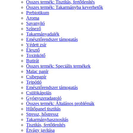
Összes termék: Tisztítás, fertőtlenítés
Összes termék: Takarmányba keverhetők
Prebiotikum
Aroma
Savanyító
Színező
Takarmányadalék
Emésztőrendszer támogatás
Védett zsír
Élesztő
Toxinkötő
Butirát
Összes termék: Speciális termékek
Malac panír
Csibepapír
Tejpótló
Emésztőrendszer támogatás
Csülökápolás
Gyógyszeradagoló
Összes termék: Általános problémák
Hűtőpanel tisztítás
Stressz, hőstressz
Takarmányhasznosítás
Tisztítás, fertőtlenítés
Étvágy javítása