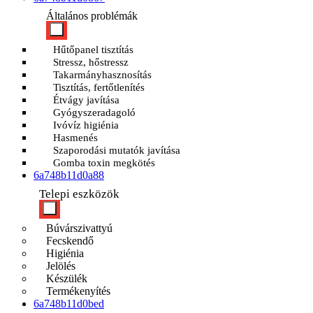
Általános problémák
Hűtőpanel tisztítás
Stressz, hőstressz
Takarmányhasznosítás
Tisztítás, fertőtlenítés
Étvágy javítása
Gyógyszeradagoló
Ivóvíz higiénia
Hasmenés
Szaporodási mutatók javítása
Gomba toxin megkötés
6a748b11d0a88
Telepi eszközök
Búvárszivattyú
Fecskendő
Higiénia
Jelölés
Készülék
Termékenyítés
6a748b11d0bed