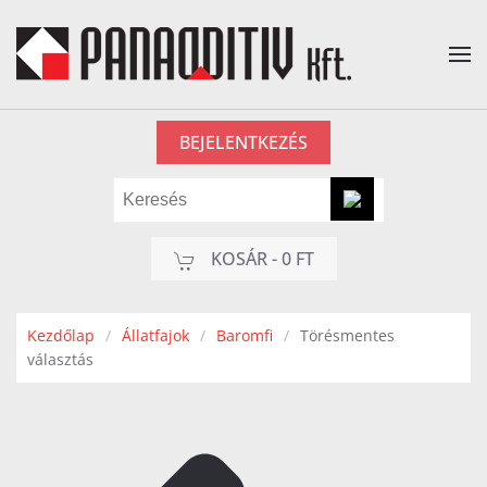
Fő tartalom átugrása
BEJELENTKEZÉS
KOSÁR -
0 FT
Kezdőlap
Állatfajok
Baromfi
Törésmentes
választás