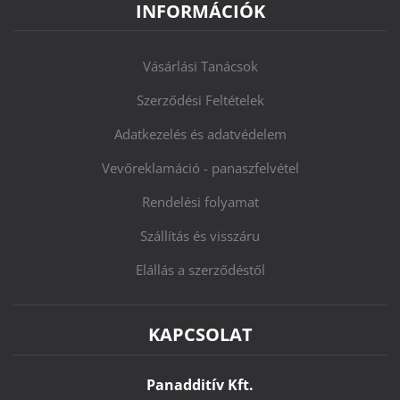
INFORMÁCIÓK
Vásárlási Tanácsok
Szerződési Feltételek
Adatkezelés és adatvédelem
Vevőreklamáció - panaszfelvétel
Rendelési folyamat
Szállítás és visszáru
Elállás a szerződéstől
KAPCSOLAT
Panadditív Kft.