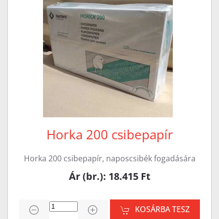
Horka 200 csibepapír
Horka 200 csibepapír, naposcsibék fogadására
Ár (br.): 18.415 Ft
KOSÁRBA TESZ