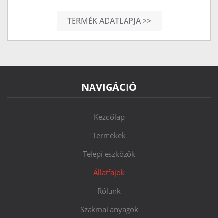
TERMÉK ADATLAPJA >>
NAVIGÁCIÓ
Kezdőlap
Termékek
Telepi eszközök
Állatfajok
Rólunk
Szakmai anyagok