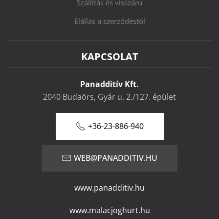
Szállítás és visszáru
Elállás a szerződéstől
KAPCSOLAT
Panadditív Kft.
2040 Budaörs, Gyár u. 2./127. épület
+36-23-886-940
WEB@PANADDITIV.HU
www.panadditiv.hu
www.malacjoghurt.hu