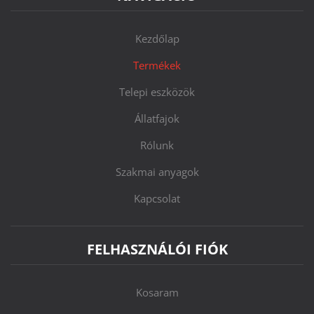
Kezdőlap
Termékek
Telepi eszközök
Állatfajok
Rólunk
Szakmai anyagok
Kapcsolat
FELHASZNÁLÓI FIÓK
Kosaram