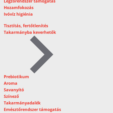
Légzőrendszer támogatás
Hozamfokozás
Ivóvíz higiénia
Tisztítás, fertőtlenítés
Takarmányba keverhetők
Prebiotikum
Aroma
Savanyító
Színező
Takarmányadalék
Emésztőrendszer támogatás