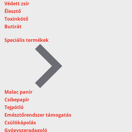
Védett zsír
Élesztő
Toxinkötő
Butirát
Speciális termékek
Malac panír
Csibepapír
Tejpótló
Emésztőrendszer támogatás
Csülökápolás
Gyógyszeradagoló