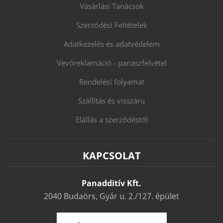
Vásárlási Tanácsok
Szerződési Feltételek
Adatkezelés és adatvédelem
Vevőreklamáció - panaszfelvétel
Rendelési folyamat
Szállítás és visszáru
Elállás a szerződéstől
KAPCSOLAT
Panadditív Kft.
2040 Budaörs, Gyár u. 2./127. épület