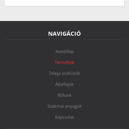
NAVIGÁCIÓ
Kezdőlap
Termékek
Telepi eszközök
Állatfajok
Rólunk
Szakmai anyagok
Kapcsolat