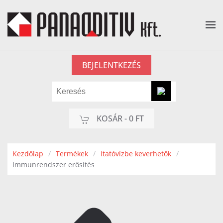
Fő tartalom átugrása
BEJELENTKEZÉS
KOSÁR -
0 FT
Kezdőlap
Termékek
Itatóvízbe keverhetők
Immunrendszer erősítés