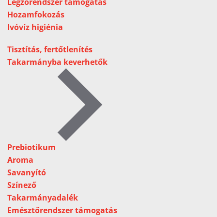
Légzőrendszer támogatás
Hozamfokozás
Ivóvíz higiénia
Tisztítás, fertőtlenítés
Takarmányba keverhetők
Prebiotikum
Aroma
Savanyító
Színező
Takarmányadalék
Emésztőrendszer támogatás