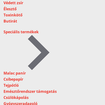
Védett zsír
Élesztő
Toxinkötő
Butirát
Speciális termékek
Malac panír
Csibepapír
Tejpótló
Emésztőrendszer támogatás
Csülökápolás
Gyógyszeradagoló