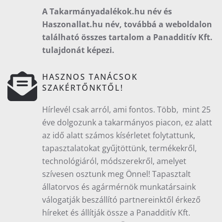
A Takarmányadalékok.hu név és
Haszonallat.hu név, továbbá a weboldalon
található összes tartalom a Panadditív Kft.
tulajdonát képezi.
HASZNOS TANÁCSOK
SZAKÉRTŐNKTŐL!
Hírlevél csak arról, ami fontos. Több, mint 25
éve dolgozunk a takarmányos piacon, ez alatt
az idő alatt számos kísérletet folytattunk,
tapasztalatokat gyűjtöttünk, termékekről,
technológiáról, módszerekről, amelyet
szívesen osztunk meg Önnel! Tapasztalt
állatorvos és agármérnök munkatársaink
válogatják beszállító partnereinktől érkező
híreket és állítják össze a Panadditív Kft.