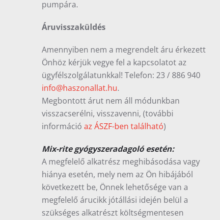
pumpára.
Áruvisszaküldés
Amennyiben nem a megrendelt áru érkezett
Önhöz kérjük vegye fel a kapcsolatot az
ügyfélszolgálatunkkal! Telefon: 23 / 886 940
info@haszonallat.hu
.
Megbontott árut nem áll módunkban
visszacserélni, visszavenni, (további
információ
az ÁSZF-ben található
)
Mix-rite gyógyszeradagoló esetén:
A megfelelő alkatrész meghibásodása vagy
hiánya esetén, mely nem az Ön hibájából
következett be, Önnek lehetősége van a
megfelelő árucikk jótállási idején belül a
szükséges alkatrészt költségmentesen