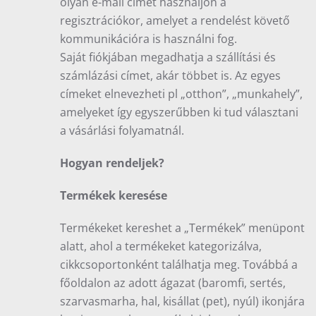
olyan e-mail címet használjon a
regisztrációkor, amelyet a rendelést követő
kommunikációra is használni fog.
Saját fiókjában megadhatja a szállítási és
számlázási címet, akár többet is. Az egyes
címeket elnevezheti pl „otthon”, „munkahely”,
amelyeket így egyszerűbben ki tud választani
a vásárlási folyamatnál.
Hogyan rendeljek?
Termékek keresése
Termékeket kereshet a „Termékek” menüpont
alatt, ahol a termékeket kategorizálva,
cikkcsoportonként találhatja meg. Továbbá a
főoldalon az adott ágazat (baromfi, sertés,
szarvasmarha, hal, kisállat (pet), nyúl) ikonjára