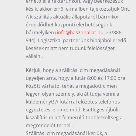
érhető el a raktárunkon, vagy beérkezésük
késik, akkor erről e-mailben tájékoztatjuk Önt.
A kiszállítás aktuális állapotáról bármikor
érdeklődhet központi elérhetőségünk
bármelyikén (
info@haszonallat.hu
, 23/886-
944). Logisztikai partnerünk hibájából eredő
késések miatt nem tudunk felelősséget
vállalni.
Kérjük, hogy a szállítási cím megadásánál
ügyeljen arra, hogy a futár 8:00 és 17:00 óra
között várható, tehát a megadott címen
legyen olyan személy, aki át tudja venni a
küldeményt! A futárral előzetes telefonos
egyeztetésre nincs mód. Esetleges újbóli
kiszállítás miatt felmerülő többletköltség a
megrendelőt terheli.
Szállítási cím megadásánál kérjük, a