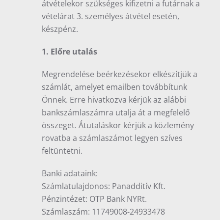
átvételekor szükséges kifizetni a futárnak a
vételárat 3. személyes átvétel esetén,
készpénz.
1. Előre utalás
Megrendelése beérkezésekor elkészítjük a
számlát, amelyet emailben továbbítunk
Önnek. Erre hivatkozva kérjük az alábbi
bankszámlaszámra utalja át a megfelelő
összeget. Átutaláskor kérjük a közlemény
rovatba a számlaszámot legyen szíves
feltüntetni.
Banki adataink:
Számlatulajdonos: Panadditív Kft.
Pénzintézet: OTP Bank NYRt.
Számlaszám: 11749008-24933478