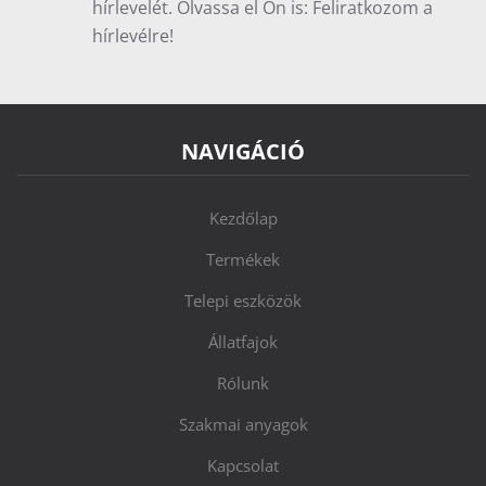
hírlevelét. Olvassa el Ön is: Feliratkozom a
hírlevélre!
NAVIGÁCIÓ
Kezdőlap
Termékek
Telepi eszközök
Állatfajok
Rólunk
Szakmai anyagok
Kapcsolat