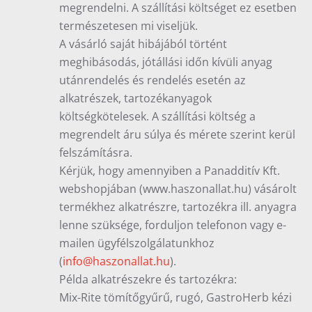
megrendelni. A szállítási költséget ez esetben
természetesen mi viseljük.
A vásárló saját hibájából történt
meghibásodás, jótállási időn kívüli anyag
utánrendelés és rendelés esetén az
alkatrészek, tartozékanyagok
költségkötelesek. A szállítási költség a
megrendelt áru súlya és mérete szerint kerül
felszámításra.
Kérjük, hogy amennyiben a Panadditív Kft.
webshopjában (www.haszonallat.hu) vásárolt
termékhez alkatrészre, tartozékra ill. anyagra
lenne szüksége, forduljon telefonon vagy e-
mailen ügyfélszolgálatunkhoz
(
info@haszonallat.hu
).
Példa alkatrészekre és tartozékra:
Mix-Rite tömítőgyűrű, rugó, GastroHerb kézi