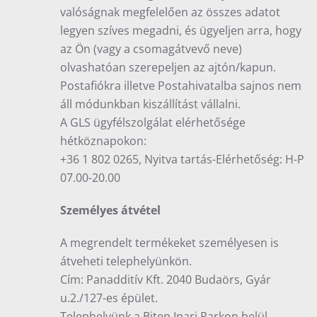
valóságnak megfelelően az összes adatot
legyen szíves megadni, és ügyeljen arra, hogy
az Ön (vagy a csomagátvevő neve)
olvashatóan szerepeljen az ajtón/kapun.
Postafiókra illetve Postahivatalba sajnos nem
áll módunkban kiszállítást vállalni.
A GLS ügyfélszolgálat elérhetősége
hétköznapokon:
+36 1 802 0265, Nyitva tartás-Elérhetőség: H-P
07.00-20.00
Személyes átvétel
A megrendelt termékeket személyesen is
átveheti telephelyünkön.
Cím: Panadditív Kft. 2040 Budaörs, Gyár
u.2./127-es épület.
Telephelyünk a Bitep Ipari Parkon belül