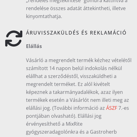
„rendelés megtekintése” gombra kattintva a
rendelése összes adatát áttekintheti, illetve
kinyomtathatja.
ÁRUVISSZAKÜLDÉS ÉS REKLAMÁCIÓ
Elállás
Vásárló a megrendelt termék kézhez vételétől
számított 14 napon belül indokolás nélkül
elállhat a szerződéstől, visszaküldheti a
megrendelt terméket. Ez alól kivételt
képeznek a takarmányadalékok, azaz ilyen
termékek esetén a Vásárlót nem illeti meg az
elállási jog. (További információ az
ÁSZF
7.-es
pontjában olvasható). Elállási jog
érvényesíthető a MixRite
gyógyszeradagolónkra és a Gastroherb