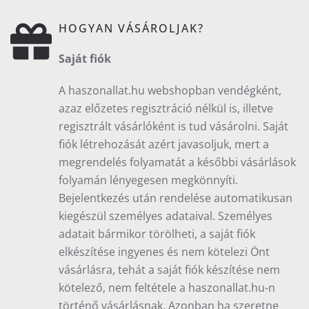
HOGYAN VÁSÁROLJAK?
Saját fiók
A haszonallat.hu webshopban vendégként,
azaz előzetes regisztráció nélkül is, illetve
regisztrált vásárlóként is tud vásárolni. Saját
fiók létrehozását azért javasoljuk, mert a
megrendelés folyamatát a későbbi vásárlások
folyamán lényegesen megkönnyíti.
Bejelentkezés után rendelése automatikusan
kiegészül személyes adataival. Személyes
adatait bármikor törölheti, a saját fiók
elkészítése ingyenes és nem kötelezi Önt
vásárlásra, tehát a saját fiók készítése nem
kötelező, nem feltétele a haszonallat.hu-n
történő vásárlásnak. Azonban ha szeretne