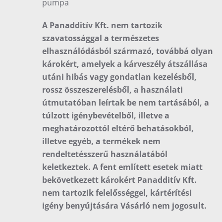
pumpa
A Panadditív Kft. nem tartozik
szavatossággal a természetes
elhasználódásból származó, továbbá olyan
károkért, amelyek a kárveszély átszállása
utáni hibás vagy gondatlan kezelésből,
rossz összeszerelésből, a használati
útmutatóban leírtak be nem tartásából, a
túlzott igénybevételből, illetve a
meghatározottól eltérő behatásokból,
illetve egyéb, a termékek nem
rendeltetésszerű használatából
keletkeztek. A fent említett esetek miatt
bekövetkezett károkért Panadditív Kft.
nem tartozik felelősséggel, kártérítési
igény benyújtására Vásárló nem jogosult.