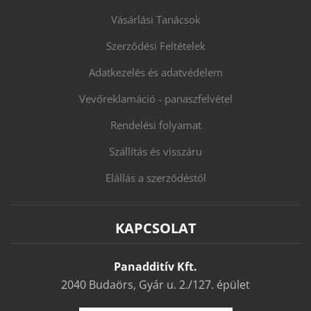
Vásárlási Tanácsok
Szerződési Feltételek
Adatkezelés és adatvédelem
Vevőreklamáció - panaszfelvétel
Rendelési folyamat
Szállítás és visszáru
Elállás a szerződéstől
KAPCSOLAT
Panadditív Kft.
2040 Budaörs, Gyár u. 2./127. épület