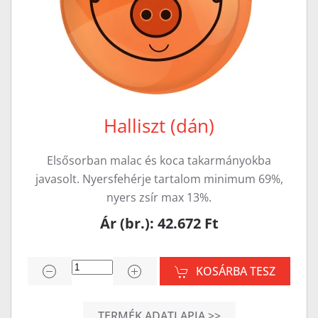
Halliszt (dán)
Elsősorban malac és koca takarmányokba
javasolt. Nyersfehérje tartalom minimum 69%,
nyers zsír max 13%.
Ár (br.): 42.672 Ft
KOSÁRBA TESZ
TERMÉK ADATLAPJA >>