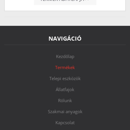
NAVIGÁCIÓ
Kezdőlap
Termékek
Telepi eszközök
Állatfajok
Rólunk
Szakmai anyagok
Kapcsolat