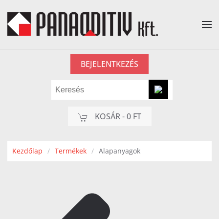
Fő tartalom átugrása
BEJELENTKEZÉS
KOSÁR -
0 FT
Kezdőlap
Termékek
Alapanyagok