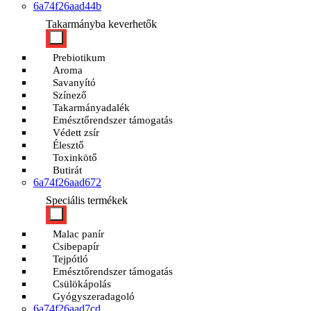
6a74f26aad44b
Takarmányba keverhetők
Prebiotikum
Aroma
Savanyító
Színező
Takarmányadalék
Emésztőrendszer támogatás
Védett zsír
Élesztő
Toxinkötő
Butirát
6a74f26aad672
Speciális termékek
Malac panír
Csibepapír
Tejpótló
Emésztőrendszer támogatás
Csülökápolás
Gyógyszeradagoló
6a74f26aad7cd