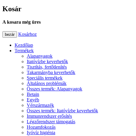
Kosár
A kosara még üres
Kosárhoz
bezár
Kezdőlap
Termékek
Alapanyagok
Itatóvízbe keverhetők
Tisztítás, fertőtlenítés
Takarmányba keverhetők
Speciális termékek
Általános problémák
Összes termék: Alapanyagok
Betain
Egyéb
Vérszármazék
Összes termék: Itatóvízbe keverhetők
Immunrendszer erősítés
Légzőrendszer támogatás
Hozamfokozás
Ivóvíz higiénia