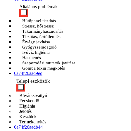
Általános problémák
Hűtőpanel tisztítás
Stressz, hőstressz
Takarmányhasznosítás
Tisztítás, fertőtlenítés
Étvágy javítása
Gyógyszeradagoló
Ivóvíz higiénia
Hasmenés
Szaporodási mutatók javítása
Gomba toxin megkötés
6a74f26aad9ed
Telepi eszközök
Búvárszivattyú
Fecskendő
Higiénia
Jelölés
Készülék
Termékenyítés
6a74f26aadb44