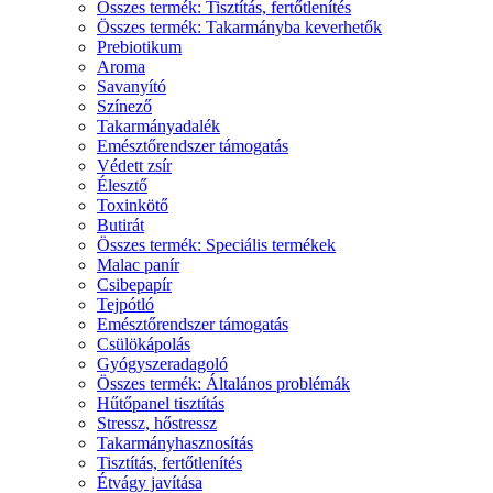
Összes termék: Tisztítás, fertőtlenítés
Összes termék: Takarmányba keverhetők
Prebiotikum
Aroma
Savanyító
Színező
Takarmányadalék
Emésztőrendszer támogatás
Védett zsír
Élesztő
Toxinkötő
Butirát
Összes termék: Speciális termékek
Malac panír
Csibepapír
Tejpótló
Emésztőrendszer támogatás
Csülökápolás
Gyógyszeradagoló
Összes termék: Általános problémák
Hűtőpanel tisztítás
Stressz, hőstressz
Takarmányhasznosítás
Tisztítás, fertőtlenítés
Étvágy javítása