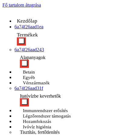
Fő tartalom átugrása
Kezdőlap
6a74f26aad1ea
Termékek
6a74f26aad243
Alapanyagok
Betain
Egyéb
Vérszármazék
6a74f26aad31f
Itatóvízbe keverhetők
Immunrendszer erősítés
Légzőrendszer támogatás
Hozamfokozás
Ivóvíz higiénia
Tisztítás, fertőtlenítés