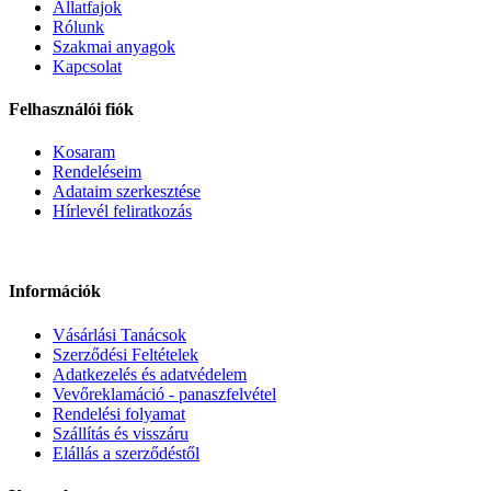
Állatfajok
Rólunk
Szakmai anyagok
Kapcsolat
Felhasználói fiók
Kosaram
Rendeléseim
Adataim szerkesztése
Hírlevél feliratkozás
Információk
Vásárlási Tanácsok
Szerződési Feltételek
Adatkezelés és adatvédelem
Vevőreklamáció - panaszfelvétel
Rendelési folyamat
Szállítás és visszáru
Elállás a szerződéstől