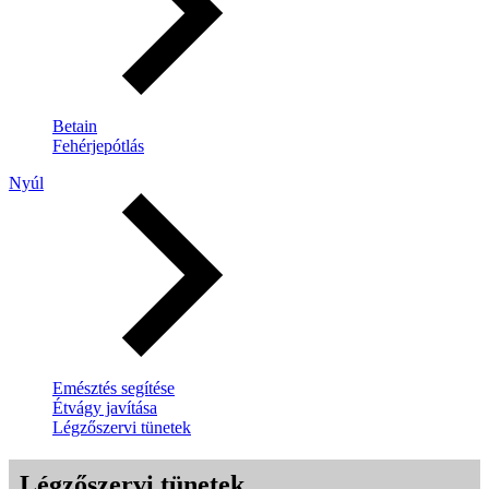
Betain
Fehérjepótlás
Nyúl
Emésztés segítése
Étvágy javítása
Légzőszervi tünetek
Légzőszervi tünetek