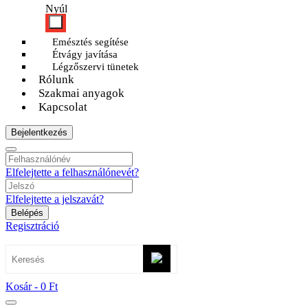
Nyúl
Emésztés segítése
Étvágy javítása
Légzőszervi tünetek
Rólunk
Szakmai anyagok
Kapcsolat
Bejelentkezés
Elfelejtette a felhasználónevét?
Elfelejtette a jelszavát?
Belépés
Regisztráció
Kosár -
0 Ft