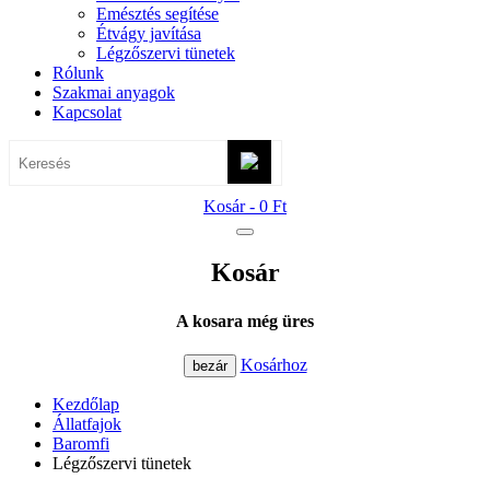
Emésztés segítése
Étvágy javítása
Légzőszervi tünetek
Rólunk
Szakmai anyagok
Kapcsolat
Kosár -
0 Ft
Kosár
A kosara még üres
Kosárhoz
bezár
Kezdőlap
Állatfajok
Baromfi
Légzőszervi tünetek