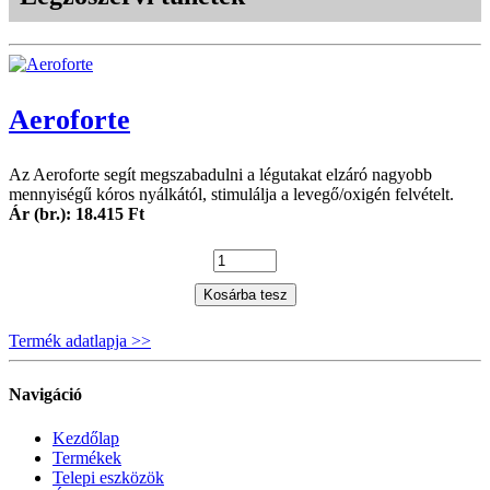
Aeroforte
Az Aeroforte segít megszabadulni a légutakat elzáró nagyobb
mennyiségű kóros nyálkától, stimulálja a levegő/oxigén felvételt.
Ár (br.): 18.415 Ft
Kosárba tesz
Termék adatlapja >>
Navigáció
Kezdőlap
Termékek
Telepi eszközök