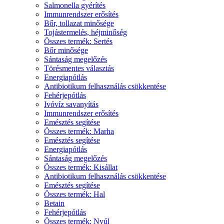
Salmonella gyérítés
Immunrendszer erősítés
Bőr, tollazat minősége
Tojástermelés, héjminőség
Összes termék: Sertés
Bőr minősége
Sántaság megelőzés
Törésmentes választás
Energiapótlás
Antibiotikum felhasználás csökkentése
Fehérjepótlás
Ivóvíz savanyítás
Immunrendszer erősítés
Emésztés segítése
Összes termék: Marha
Emésztés segítése
Energiapótlás
Sántaság megelőzés
Összes termék: Kisállat
Antibiotikum felhasználás csökkentése
Emésztés segítése
Összes termék: Hal
Betain
Fehérjepótlás
Összes termék: Nyúl