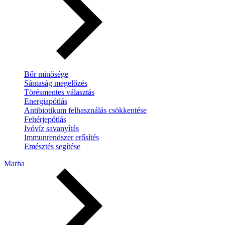
Bőr minősége
Sántaság megelőzés
Törésmentes választás
Energiapótlás
Antibiotikum felhasználás csökkentése
Fehérjepótlás
Ivóvíz savanyítás
Immunrendszer erősítés
Emésztés segítése
Marha