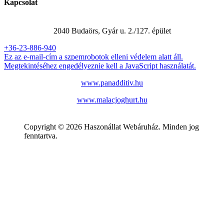
Kapcsolat
Panadditív Kft.
2040 Budaörs, Gyár u. 2./127. épület
+36-23-886-940
Ez az e-mail-cím a szpemrobotok elleni védelem alatt áll.
Megtekintéséhez engedélyeznie kell a JavaScript használatát.
www.panadditiv.hu
www.malacjoghurt.hu
Copyright © 2026 Haszonállat Webáruház. Minden jog
fenntartva.