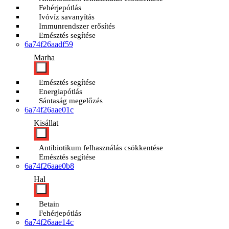
Fehérjepótlás
Ivóvíz savanyítás
Immunrendszer erősítés
Emésztés segítése
6a74f26aadf59
Marha
Emésztés segítése
Energiapótlás
Sántaság megelőzés
6a74f26aae01c
Kisállat
Antibiotikum felhasználás csökkentése
Emésztés segítése
6a74f26aae0b8
Hal
Betain
Fehérjepótlás
6a74f26aae14c