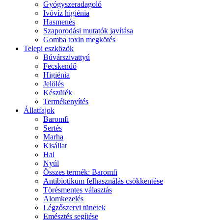
Gyógyszeradagoló
Ivóvíz higiénia
Hasmenés
Szaporodási mutatók javítása
Gomba toxin megkötés
Telepi eszközök
Búvárszivattyú
Fecskendő
Higiénia
Jelölés
Készülék
Termékenyítés
Állatfajok
Baromfi
Sertés
Marha
Kisállat
Hal
Nyúl
Összes termék: Baromfi
Antibiotikum felhasználás csökkentése
Törésmentes választás
Alomkezelés
Légzőszervi tünetek
Emésztés segítése