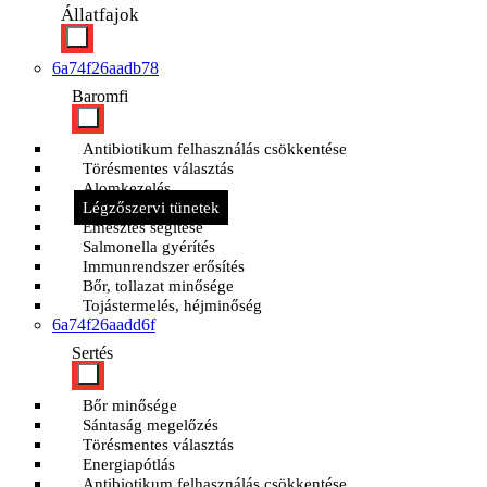
Állatfajok
6a74f26aadb78
Baromfi
Antibiotikum felhasználás csökkentése
Törésmentes választás
Alomkezelés
Légzőszervi tünetek
Emésztés segítése
Salmonella gyérítés
Immunrendszer erősítés
Bőr, tollazat minősége
Tojástermelés, héjminőség
6a74f26aadd6f
Sertés
Bőr minősége
Sántaság megelőzés
Törésmentes választás
Energiapótlás
Antibiotikum felhasználás csökkentése