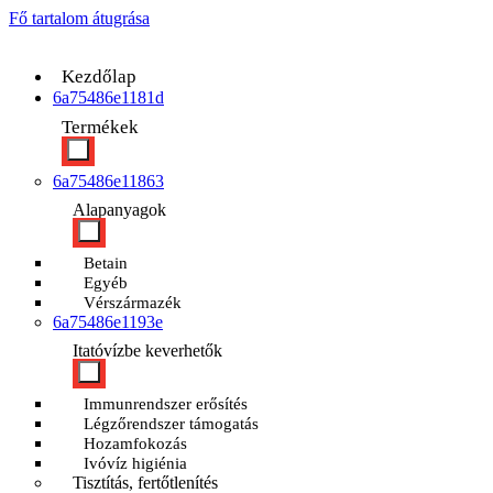
Fő tartalom átugrása
Kezdőlap
6a75486e1181d
Termékek
6a75486e11863
Alapanyagok
Betain
Egyéb
Vérszármazék
6a75486e1193e
Itatóvízbe keverhetők
Immunrendszer erősítés
Légzőrendszer támogatás
Hozamfokozás
Ivóvíz higiénia
Tisztítás, fertőtlenítés