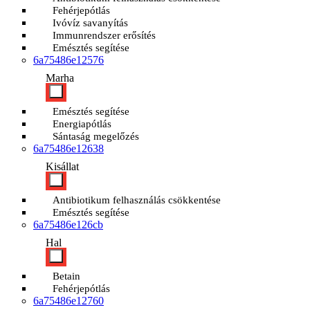
Fehérjepótlás
Ivóvíz savanyítás
Immunrendszer erősítés
Emésztés segítése
6a75486e12576
Marha
Emésztés segítése
Energiapótlás
Sántaság megelőzés
6a75486e12638
Kisállat
Antibiotikum felhasználás csökkentése
Emésztés segítése
6a75486e126cb
Hal
Betain
Fehérjepótlás
6a75486e12760