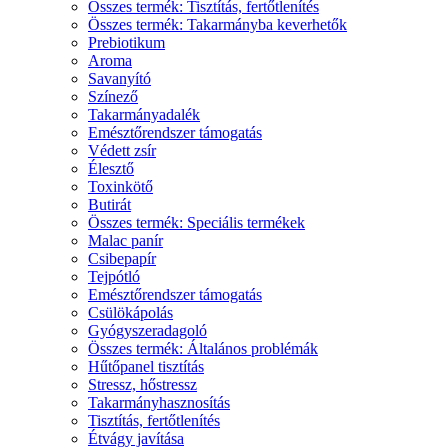
Összes termék: Tisztítás, fertőtlenítés
Összes termék: Takarmányba keverhetők
Prebiotikum
Aroma
Savanyító
Színező
Takarmányadalék
Emésztőrendszer támogatás
Védett zsír
Élesztő
Toxinkötő
Butirát
Összes termék: Speciális termékek
Malac panír
Csibepapír
Tejpótló
Emésztőrendszer támogatás
Csülökápolás
Gyógyszeradagoló
Összes termék: Általános problémák
Hűtőpanel tisztítás
Stressz, hőstressz
Takarmányhasznosítás
Tisztítás, fertőtlenítés
Étvágy javítása