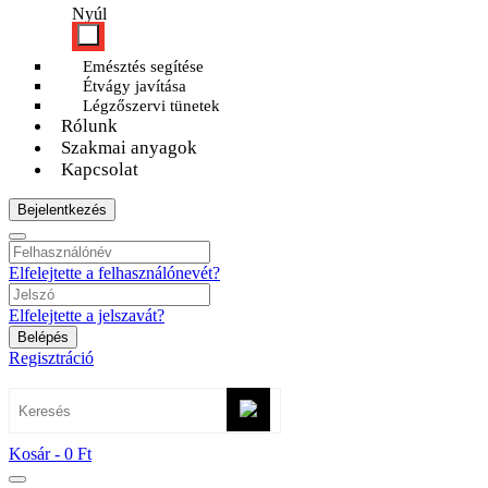
Nyúl
Emésztés segítése
Étvágy javítása
Légzőszervi tünetek
Rólunk
Szakmai anyagok
Kapcsolat
Bejelentkezés
Elfelejtette a felhasználónevét?
Elfelejtette a jelszavát?
Belépés
Regisztráció
Kosár -
0 Ft