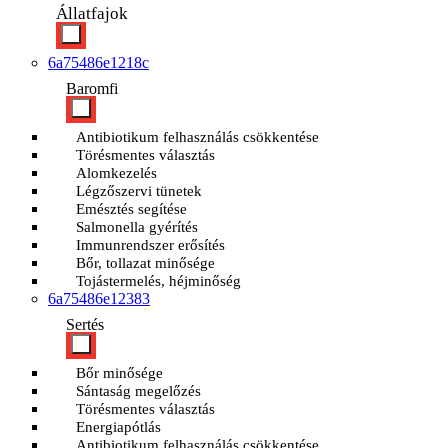
Állatfajok
6a75486e1218c
Baromfi
Antibiotikum felhasználás csökkentése
Törésmentes választás
Alomkezelés
Légzőszervi tünetek
Emésztés segítése
Salmonella gyérítés
Immunrendszer erősítés
Bőr, tollazat minősége
Tojástermelés, héjminőség
6a75486e12383
Sertés
Bőr minősége
Sántaság megelőzés
Törésmentes választás
Energiapótlás
Antibiotikum felhasználás csökkentése