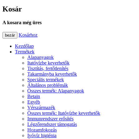
Kosár
A kosara még üres
Kosárhoz
bezár
Kezdőlap
Termékek
Alapanyagok
Itatóvízbe keverhetők
Tisztítás, fertőtlenítés
Takarmányba keverhetők
Speciális termékek
Általános problémák
Összes termék: Alapanyagok
Betain
Egyéb
Vérszármazék
Összes termék: Itatóvízbe keverhetők
Immunrendszer erősítés
Légzőrendszer támogatás
Hozamfokozás
Ivóvíz higiénia