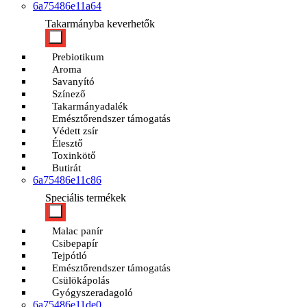
6a75486e11a64
Takarmányba keverhetők
Prebiotikum
Aroma
Savanyító
Színező
Takarmányadalék
Emésztőrendszer támogatás
Védett zsír
Élesztő
Toxinkötő
Butirát
6a75486e11c86
Speciális termékek
Malac panír
Csibepapír
Tejpótló
Emésztőrendszer támogatás
Csülökápolás
Gyógyszeradagoló
6a75486e11de0