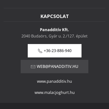
KAPCSOLAT
Panadditív Kft.
2040 Budaörs, Gyár u. 2./127. épület
+36-23-886-940
WEB@PANADDITIV.HU
www.panadditiv.hu
www.malacjoghurt.hu