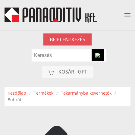
Fő tartalom átugrása
BEJELENTKEZÉS
KOSÁR -
0 FT
Kezdőlap
Termékek
Takarmányba keverhetők
Butirát