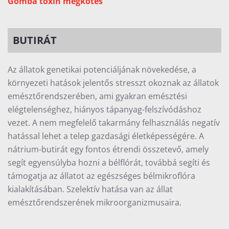
Gomba toxin megkötés
BUTIRÁT
Az állatok genetikai potenciáljának növekedése, a
környezeti hatások jelentős stresszt okoznak az állatok
emésztőrendszerében, ami gyakran emésztési
elégtelenséghez, hiányos tápanyag-felszívódáshoz
vezet. A nem megfelelő takarmány felhasználás negatív
hatással lehet a telep gazdasági életképességére. A
nátrium-butirát egy fontos étrendi összetevő, amely
segít egyensúlyba hozni a bélflórát, továbbá segíti és
támogatja az állatot az egészséges bélmikroflóra
kialakításában. Szelektív hatása van az állat
emésztőrendszerének mikroorganizmusaira.