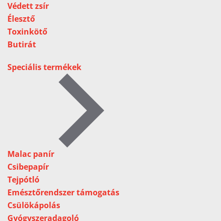
Védett zsír
Élesztő
Toxinkötő
Butirát
Speciális termékek
Malac panír
Csibepapír
Tejpótló
Emésztőrendszer támogatás
Csülökápolás
Gyógyszeradagoló