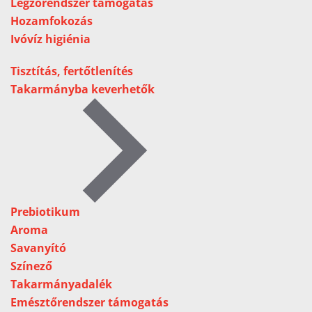
Légzőrendszer támogatás
Hozamfokozás
Ivóvíz higiénia
Tisztítás, fertőtlenítés
Takarmányba keverhetők
Prebiotikum
Aroma
Savanyító
Színező
Takarmányadalék
Emésztőrendszer támogatás