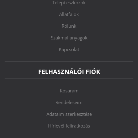
Telepi eszközök
Állatfajok
Rólunk
Szakmai anyagok
Kapcsolat
FELHASZNÁLÓI FIÓK
Kosaram
Rendeléseim
Adataim szerkesztése
Hírlevél feliratkozás