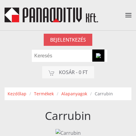
Fő tartalom átugrása
BEJELENTKEZÉS
KOSÁR -
0 FT
Kezdőlap
Termékek
Alapanyagok
Carrubin
Carrubin