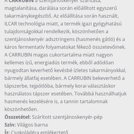
A
CARRUBIN
a szentjánoskenyér szárítása,
magtalanítása, darálása során előállított egyszerű
takarmánykiegészítő. Az előállítása során használt,
ILCAR technológia miatt, a termék igazi gyógyhatású
tulajdonságokkal rendelkezik, köszönhetően a
szentjánoskenyér adsztringens (hasmenés gátló) és a
káros fermentatív folyamatokat fékező összetevőinek.
A CARRUBIN magas cukortartalma miatt nagyon
kellemes ízű, energiadús termék, ebből adódóan
nyugodtan keverhető kevésbé ízletes takarmányokkal,
bármely állatfaj esetében. A CARRUBIN bekeverhető a
tápszerbe, tejpótlóba, bármely korai választáskor
használatos tápszer esetében. Továbbá használhatjuk
hasmenés kezelésére is, a tannin tartalomnak
köszönhetően.
Összetétel:
Szárított szentjánoskenyér‐pép
Szín:
Világos barna
Íz:
Csokoládéra emlékeztető