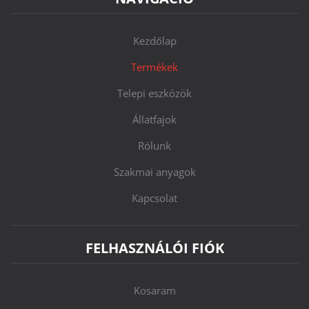
Kezdőlap
Termékek
Telepi eszközök
Állatfajok
Rólunk
Szakmai anyagok
Kapcsolat
FELHASZNÁLÓI FIÓK
Kosaram