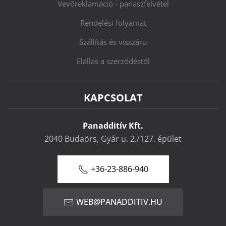
Vevőreklamáció - panaszfelvétel
Rendelési folyamat
Szállítás és visszáru
Elállás a szerződéstől
KAPCSOLAT
Panadditív Kft.
2040 Budaörs, Gyár u. 2./127. épület
+36-23-886-940
WEB@PANADDITIV.HU