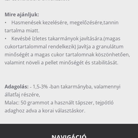
Mire ajánljuk:
• Hasmenések kezelésére, megelőzésére,tannin
tartalma miatt.
• Kevésbé ízletes takarmányok javítására.(magas
cukortartalommal rendelkezik) Javítja a granulátum
minőségét a magas cukor tartalomnak köszönhetően,
valamint növeli a pellet minőségét és stabilitását.
Adagolás:
‐ 1,5‐3% ‐ban takarmányba, valamennyi
állatfaj részére,
Malac: 50 grammot a használt tápszer, tejpótló
adaghoz adva a korai választáskor.
NAVIGÁCIÓ