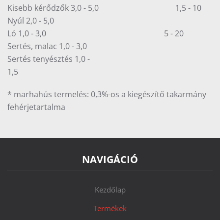
Kisebb kérődzők 3,0 - 5,0 1,5 - 10
Nyúl 2,0 - 5,0
Ló 1,0 - 3,0 5 - 20
Sertés, malac 1,0 - 3,0
Sertés tenyésztés 1,0 -
1
* marhahús termelés: 0,3%-os a kiegészítő takarmány
fehérjetartalma
NAVIGÁCIÓ
Kezdőlap
Termékek