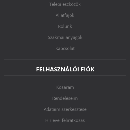
Telepi eszközök
Állatfajok
Rólunk
Szakmai anyagok
Kapcsolat
FELHASZNÁLÓI FIÓK
Kosaram
Rendeléseim
Adataim szerkesztése
Hírlevél feliratkozás