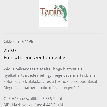
Cikkszám: 64496
25 KG
Emésztőrendszer támogatás
Védi a bélrendszert azáltal, hogy biztosítja a
nyálkahártya védelmét, így megelőzve a mikrobiális
kolonizáció kialakulását és a toxinok felszabadulását.
Megelőzi a patogén mikroflóra elterjedését.
GLS Házhoz szállítás: 3.556 Ft-tól
MPL Házhoz szállítás: 4.445 Ft-tól