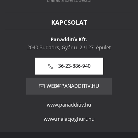
KAPCSOLAT
Panadditív Kft.
2040 Budaörs, Gyár u. 2./127. épület
+36-23-886-940
WEB@PANADDITIV.HU
www.panadditiv.hu
www.malacjoghurt.hu