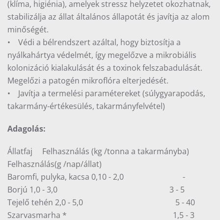
(klíma, higiénia), amelyek stressz helyzetet okozhatnak,
stabilizálja az állat általános állapotát és javítja az alom
minőségét.
• Védi a bélrendszert azáltal, hogy biztosítja a
nyálkahártya védelmét, így megelőzve a mikrobiális
kolonizáció kialakulását és a toxinok felszabadulását.
Megelőzi a patogén mikroflóra elterjedését.
• Javítja a termelési paramétereket (súlygyarapodás,
takarmány-értékesülés, takarmányfelvétel)
Adagolás:
Állatfaj Felhasználás (kg /tonna a takarmányba)
Felhasználás(g /nap/állat)
Baromfi, pulyka, kacsa 0,10 - 2,0 -
Borjú 1,0 - 3,0 3 - 5
Tejelő tehén 2,0 - 5,0 5 - 40
Szarvasmarha * 1,5 - 3