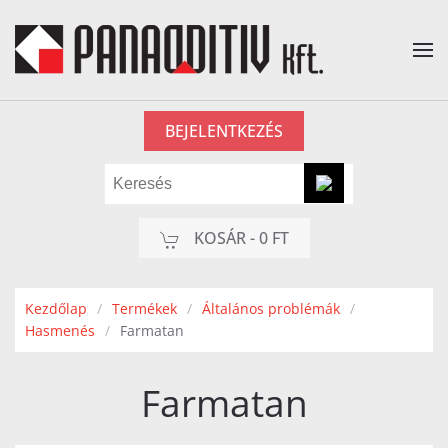
Fő tartalom átugrása
BEJELENTKEZÉS
KOSÁR -
0 FT
Kezdőlap
Termékek
Általános problémák
Hasmenés
Farmatan
Farmatan