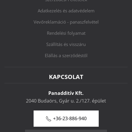
Adatkezelés és adatvédelem
Vevőreklamáció - panaszfelvétel
Rendelési folyamat
Szállítás és visszáru
Elállás a szerződéstől
KAPCSOLAT
Panadditív Kft.
2040 Budaörs, Gyár u. 2./127. épület
+36-23-886-940