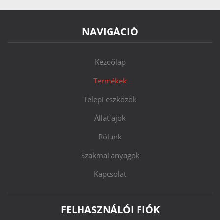
NAVIGÁCIÓ
Kezdőlap
Termékek
Telepi eszközök
Állatfajok
Rólunk
Szakmai anyagok
Kapcsolat
FELHASZNÁLÓI FIÓK