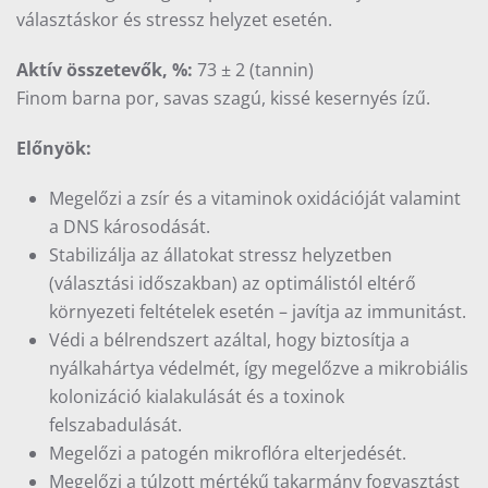
választáskor és stressz helyzet esetén.
Aktív összetevők, %:
73 ± 2 (tannin)
Finom barna por, savas szagú, kissé kesernyés ízű.
Előnyök:
Megelőzi a zsír és a vitaminok oxidációját valamint
a DNS károsodását.
Stabilizálja az állatokat stressz helyzetben
(választási időszakban) az optimálistól eltérő
környezeti feltételek esetén – javítja az immunitást.
Védi a bélrendszert azáltal, hogy biztosítja a
nyálkahártya védelmét, így megelőzve a mikrobiális
kolonizáció kialakulását és a toxinok
felszabadulását.
Megelőzi a patogén mikroflóra elterjedését.
Megelőzi a túlzott mértékű takarmány fogyasztást