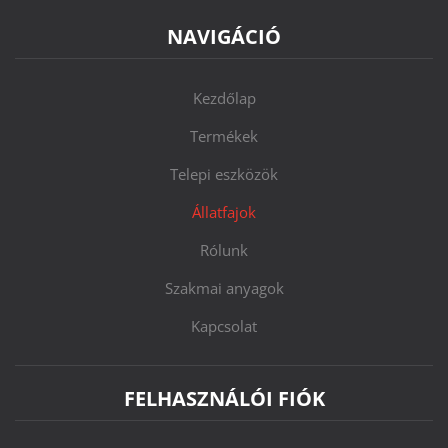
NAVIGÁCIÓ
Kezdőlap
Termékek
Telepi eszközök
Állatfajok
Rólunk
Szakmai anyagok
Kapcsolat
FELHASZNÁLÓI FIÓK