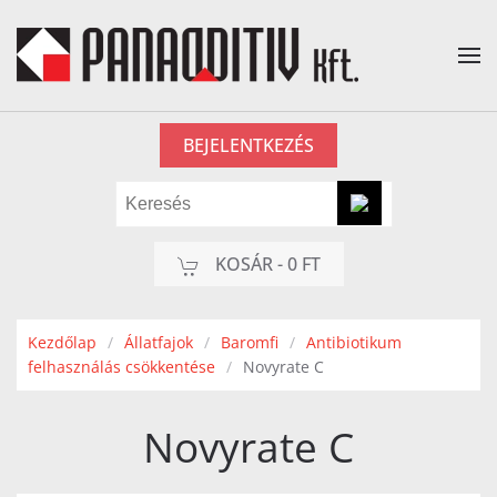
Fő tartalom átugrása
BEJELENTKEZÉS
KOSÁR -
0 FT
Kezdőlap
Állatfajok
Baromfi
Antibiotikum
felhasználás csökkentése
Novyrate C
Novyrate C