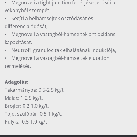
• Megnöveli a tight junction fehérjéket,erősíti a
vékonybél szerepét,
• Segíti a bélhámsejtek osztódását és
differenciálódását,
• Megnöveli a vastagbél-hámsejtek antioxidáns
kapacitását,
• Neutrofil granulociták elhalásának indukciója,
• Megnöveli a vastagbél-hámsejtek glutation
termelését.
Adagolás:
Takarmányba: 0,5-2,5 kg/t
Malac: 1-2,5 kg/t,
Brojler: 0,2-1,0 kg/t,
Tojó, szülőpár: 0,5-1 kg/t,
Pulyka: 0,5-1,0 kg/t