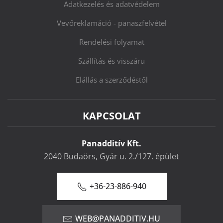
Adatkezelés és adatvédelem
Vevőreklamáció - panaszfelvétel
Rendelési folyamat
Szállítás és visszáru
Elállás a szerződéstől
KAPCSOLAT
Panadditív Kft.
2040 Budaörs, Gyár u. 2./127. épület
+36-23-886-940
WEB@PANADDITIV.HU