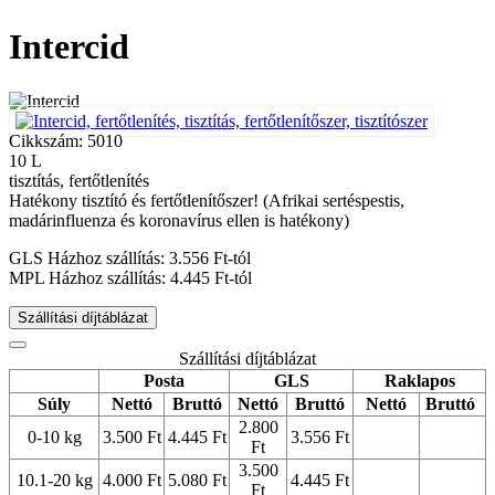
Intercid
Cikkszám: 5010
10 L
tisztítás, fertőtlenítés
Hatékony tisztító és fertőtlenítőszer! (Afrikai sertéspestis,
madárinfluenza és koronavírus ellen is hatékony)
GLS Házhoz szállítás: 3.556 Ft-tól
MPL Házhoz szállítás: 4.445 Ft-tól
Szállítási díjtáblázat
Szállítási díjtáblázat
Posta
GLS
Raklapos
Súly
Nettó
Bruttó
Nettó
Bruttó
Nettó
Bruttó
2.800
0-10 kg
3.500 Ft
4.445 Ft
3.556 Ft
Ft
3.500
10.1-20 kg
4.000 Ft
5.080 Ft
4.445 Ft
Ft