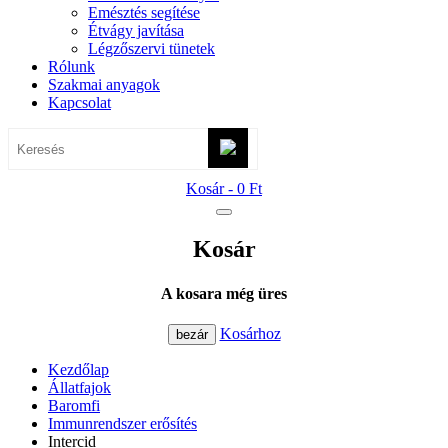
Emésztés segítése
Étvágy javítása
Légzőszervi tünetek
Rólunk
Szakmai anyagok
Kapcsolat
Kosár -
0 Ft
Kosár
A kosara még üres
Kosárhoz
bezár
Kezdőlap
Állatfajok
Baromfi
Immunrendszer erősítés
Intercid