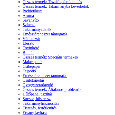
Összes termék: Tisztítás, fertőtlenítés
Összes termék: Takarmányba keverhetők
Prebiotikum
Aroma
Savanyító
Színező
Takarmányadalék
Emésztőrendszer támogatás
Védett zsír
Élesztő
Toxinkötő
Butirát
Összes termék: Speciális termékek
Malac panír
Csibepapír
Tejpótló
Emésztőrendszer támogatás
Csülökápolás
Gyógyszeradagoló
Összes termék: Általános problémák
Hűtőpanel tisztítás
Stressz, hőstressz
Takarmányhasznosítás
Tisztítás, fertőtlenítés
Étvágy javítása