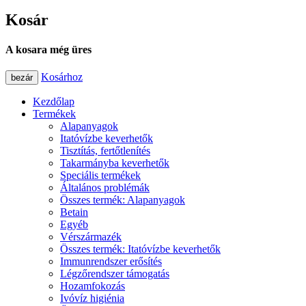
Kosár
A kosara még üres
Kosárhoz
bezár
Kezdőlap
Termékek
Alapanyagok
Itatóvízbe keverhetők
Tisztítás, fertőtlenítés
Takarmányba keverhetők
Speciális termékek
Általános problémák
Összes termék: Alapanyagok
Betain
Egyéb
Vérszármazék
Összes termék: Itatóvízbe keverhetők
Immunrendszer erősítés
Légzőrendszer támogatás
Hozamfokozás
Ivóvíz higiénia