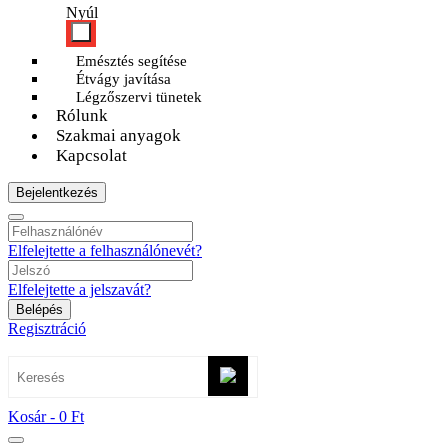
Nyúl
Emésztés segítése
Étvágy javítása
Légzőszervi tünetek
Rólunk
Szakmai anyagok
Kapcsolat
Bejelentkezés
Elfelejtette a felhasználónevét?
Elfelejtette a jelszavát?
Belépés
Regisztráció
Kosár -
0 Ft