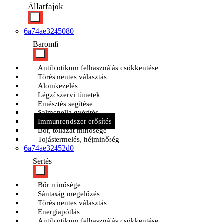
Állatfajok
6a74ae3245080
Baromfi
Antibiotikum felhasználás csökkentése
Törésmentes választás
Alomkezelés
Légzőszervi tünetek
Emésztés segítése
Salmonella gyérítés
Immunrendszer erősítés
Bőr, tollazat minősége
Tojástermelés, héjminőség
6a74ae32452d0
Sertés
Bőr minősége
Sántaság megelőzés
Törésmentes választás
Energiapótlás
Antibiotikum felhasználás csökkentése