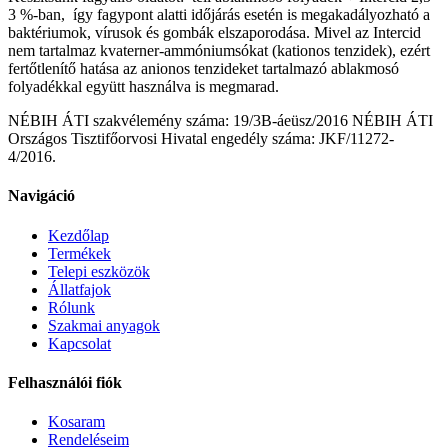
3 %-ban, így fagypont alatti időjárás esetén is megakadályozható a
baktériumok, vírusok és gombák elszaporodása. Mivel az Intercid
nem tartalmaz kvaterner-ammóniumsókat (kationos tenzidek), ezért
fertőtlenítő hatása az anionos tenzideket tartalmazó ablakmosó
folyadékkal együtt használva is megmarad.
NÉBIH ÁTI szakvélemény száma: 19/3B-áeüsz/2016 NÉBIH ÁTI
Országos Tisztifőorvosi Hivatal engedély száma: JKF/11272-
4/2016.
Navigáció
Kezdőlap
Termékek
Telepi eszközök
Állatfajok
Rólunk
Szakmai anyagok
Kapcsolat
Felhasználói fiók
Kosaram
Rendeléseim