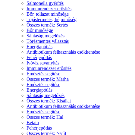
Salmonella gyérítés
Immunrendszer erősítés
Bőr, tollazat minősége
Tojástermelés, héjminőség
Összes termék: Sertés
Bőr minősége
Sántaság megelőzés
Törésmentes választás
Energiapótlás
Antibiotikum felhasználás csökkentése
Fehérjepótlás
Ivóvíz savanyítás
Immunrendszer erősítés
Emésztés segítése
Összes termék: Marha
Emésztés segítése
Energiapótlás
Sántaság megelőzés
Összes termék: Kisállat
Antibiotikum felhasználás csökkentése
Emésztés segítése
Összes termék: Hal
Betain
Fehérjepótlás
Összes termék: Nyúl