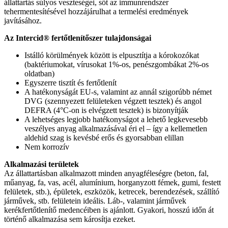
állattartás súlyos veszteségei, sőt az immunrendszer
tehermentesítésével hozzájárulhat a termelési eredmények
javításához.
Az Intercid® fertőtlenítőszer tulajdonságai
Istálló körülmények között is elpusztítja a kórokozókat
(baktériumokat, vírusokat 1%-os, penészgombákat 2%-os
oldatban)
Egyszerre tisztít és fertőtlenít
A hatékonyságát EU-s, valamint az annál szigorúbb német
DVG (szennyezett felületeken végzett tesztek) és angol
DEFRA (4°C-on is elvégzett tesztek) is bizonyítják
A lehetséges legjobb hatékonyságot a lehető legkevesebb
veszélyes anyag alkalmazásával éri el – így a kellemetlen
aldehid szag is kevésbé erős és gyorsabban elillan
Nem korrozív
Alkalmazási területek
Az állattartásban alkalmazott minden anyagféleségre (beton, fal,
műanyag, fa, vas, acél, alumínium, horganyzott fémek, gumi, festett
felületek, stb.), épületek, eszközök, ketrecek, berendezések, szállító
járművek, stb. felületein ideális. Láb-, valamint járművek
kerékfertőtlenítő medencéiben is ajánlott. Gyakori, hosszú időn át
történő alkalmazása sem károsítja ezeket.