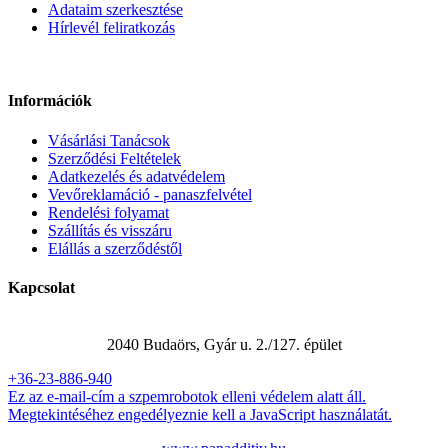
Adataim szerkesztése
Hírlevél feliratkozás
Információk
Vásárlási Tanácsok
Szerződési Feltételek
Adatkezelés és adatvédelem
Vevőreklamáció - panaszfelvétel
Rendelési folyamat
Szállítás és visszáru
Elállás a szerződéstől
Kapcsolat
Panadditív Kft.
2040 Budaörs, Gyár u. 2./127. épület
+36-23-886-940
Ez az e-mail-cím a szpemrobotok elleni védelem alatt áll.
Megtekintéséhez engedélyeznie kell a JavaScript használatát.