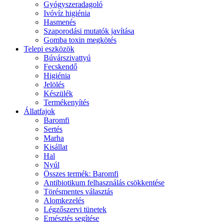
Gyógyszeradagoló
Ivóvíz higiénia
Hasmenés
Szaporodási mutatók javítása
Gomba toxin megkötés
Telepi eszközök
Búvárszivattyú
Fecskendő
Higiénia
Jelölés
Készülék
Termékenyítés
Állatfajok
Baromfi
Sertés
Marha
Kisállat
Hal
Nyúl
Összes termék: Baromfi
Antibiotikum felhasználás csökkentése
Törésmentes választás
Alomkezelés
Légzőszervi tünetek
Emésztés segítése