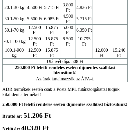
3.800
20.1-30 kg
4.500 Ft
5.715 Ft
4.826 Ft
Ft
4.500
30.1-50 kg
5.500 Ft
6.985 Ft
5.715 Ft
Ft
12.500
15.875
5.000
50.1-70 kg
6.350 Ft
Ft
Ft
Ft
12.500
15.875
8.500
10.795
70.1-100 kg
Ft
Ft
Ft
Ft
100.1-900
12.500
15.875
12.000
15.240
kg
Ft
Ft
Ft
Ft
Utánvét díja: 508 Ft
250.000 Ft feletti rendelés esetén díjmentes szállítást
biztosítunk!
Az árak tartalmazzák az ÁFA-t.
ADR termékek esetén csak a Posta MPL futárszolgálattal tudjuk
kiküldeni a terméket!
250.000 Ft feletti rendelés esetén díjmentes szállítást biztosítunk!
51.206 Ft
Bruttó ár:
40.320 Ft
Nettó ár: