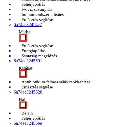
Fehérjepótlás
Ivóvíz savanyítás
Immunrendszer erősítés
Emésztés segítése
6a74ae32454c7
Marha
Emésztés segítése
Energiapótlás
Sántaság megelőzés
6a74ae3245591
Kisállat
Antibiotikum felhasználás csökkentése
Emésztés segítése
6a74ae3245628
Hal
Betain
Fehérjepótlás
6a74ae32456be