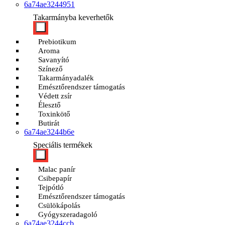
6a74ae3244951
Takarmányba keverhetők
Prebiotikum
Aroma
Savanyító
Színező
Takarmányadalék
Emésztőrendszer támogatás
Védett zsír
Élesztő
Toxinkötő
Butirát
6a74ae3244b6e
Speciális termékek
Malac panír
Csibepapír
Tejpótló
Emésztőrendszer támogatás
Csülökápolás
Gyógyszeradagoló
6a74ae3244ccb