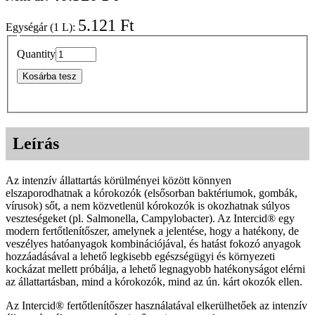
5.121 Ft
Egységár (1 L):
Quantity
Kosárba tesz
Leírás
Az intenzív állattartás körülményei között könnyen
elszaporodhatnak a kórokozók (elsősorban baktériumok, gombák,
vírusok) sőt, a nem közvetlenül kórokozók is okozhatnak súlyos
veszteségeket (pl. Salmonella, Campylobacter). Az Intercid® egy
modern fertőtlenítőszer, amelynek a jelentése, hogy a hatékony, de
veszélyes hatóanyagok kombinációjával, és hatást fokozó anyagok
hozzáadásával a lehető legkisebb egészségügyi és környezeti
kockázat mellett próbálja, a lehető legnagyobb hatékonyságot elérni
az állattartásban, mind a kórokozók, mind az ún. kárt okozók ellen.
Az Intercid® fertőtlenítőszer használatával elkerülhetőek az intenzív