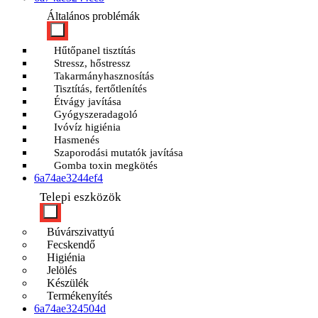
Általános problémák
Hűtőpanel tisztítás
Stressz, hőstressz
Takarmányhasznosítás
Tisztítás, fertőtlenítés
Étvágy javítása
Gyógyszeradagoló
Ivóvíz higiénia
Hasmenés
Szaporodási mutatók javítása
Gomba toxin megkötés
6a74ae3244ef4
Telepi eszközök
Búvárszivattyú
Fecskendő
Higiénia
Jelölés
Készülék
Termékenyítés
6a74ae324504d