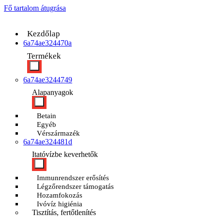
Fő tartalom átugrása
Kezdőlap
6a74ae324470a
Termékek
6a74ae3244749
Alapanyagok
Betain
Egyéb
Vérszármazék
6a74ae324481d
Itatóvízbe keverhetők
Immunrendszer erősítés
Légzőrendszer támogatás
Hozamfokozás
Ivóvíz higiénia
Tisztítás, fertőtlenítés