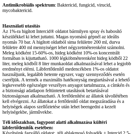
Antimikrobiális spektrum
: Baktericid, fungicid, virucid,
mycobaktericid.
Használati utasítás
Az 1%-ra higított Intercid® oldatot bármilyen spray és habosító
készülékkel ki lehet juttatni. Magas nyomású gépnél az ideális
nyomás 70 bar. A higított oldatból sima felületre 200 ml, durva
felületre 400 ml mennyiséget lehet négyzetméterenként számolni.
Meleg ködként 15-60%-os, hideg ködként 10%-os koncentrált
formában is kijuttatható. 1000 légköbméterenként hideg ködből 22
liter, meleg ködből 8 liter munkaoldat alkalmazásával lehet a legjobb
eredményt elérni. Lábfertőtlenítő medencékben 1%-os oldatot
használjunk, legalább hetente egyszer, vagy szennyeződés esetén
cseréljük. A termék a maximális hatékonyság megtartásával a lehető
legkevesebb egészségre veszélyes anyagot tartalmazza, a címkén és
a biztonsági adatlapon feltüntetett utasítások betartásával
biztonságosan alkalmazható. A fertőtlenítést az állatok távollétében
kell elvégezni. Az állatokat a fertőtlenítő oldat megszáradása és a
helyiségek alapos szellőztetése után lehet beengedni a kezelt
helyiségekbe, járművekbe.
Téli időszakban, fagypont alatti alkalmazása kültéri
lábfertőtlenítők esetében:
Készítsünk fagyálló oldatot: téli ablakmosó folyadék + Intercid 2,5-