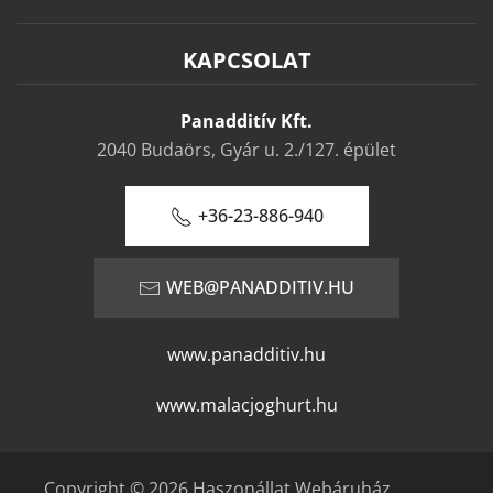
KAPCSOLAT
Panadditív Kft.
2040 Budaörs, Gyár u. 2./127. épület
+36-23-886-940
WEB@PANADDITIV.HU
www.panadditiv.hu
www.malacjoghurt.hu
Copyright © 2026 Haszonállat Webáruház.