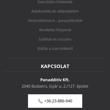
Szerződési Feltételek
Adatkezelés és adatvédelem
Vevőreklamáció - panaszfelvétel
Rendelési folyamat
Szállítás és visszáru
Elállás a szerződéstől
KAPCSOLAT
Panadditív Kft.
2040 Budaörs, Gyár u. 2./127. épület
+36-23-886-940