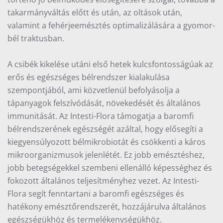
takarmányváltás előtt és után, az oltások után,
valamint a fehérjeemésztés optimalizálására a gyomor-
bél traktusban.
A csibék kikelése utáni első hetek kulcsfontosságúak az
erős és egészséges bélrendszer kialakulása
szempontjából, ami közvetlenül befolyásolja a
tápanyagok felszívódását, növekedését és általános
immunitását. Az Intesti-Flora támogatja a baromfi
bélrendszerének egészségét azáltal, hogy elősegíti a
kiegyensúlyozott bélmikrobiotát és csökkenti a káros
mikroorganizmusok jelenlétét. Ez jobb emésztéshez,
jobb betegségekkel szembeni ellenálló képességhez és
fokozott általános teljesítményhez vezet. Az Intesti-
Flora segít fenntartani a baromfi egészséges és
hatékony emésztőrendszerét, hozzájárulva általános
egészségükhöz és termelékenységükhöz.