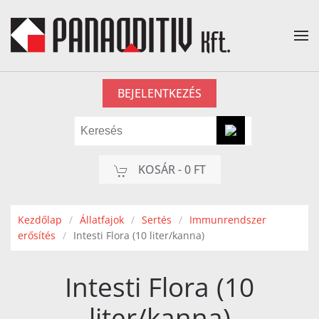
Fő tartalom átugrása
BEJELENTKEZÉS
KOSÁR -
0 FT
Kezdőlap
Állatfajok
Sertés
Immunrendszer
erősítés
Intesti Flora (10 liter/kanna)
Intesti Flora (10
liter/kanna)