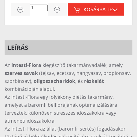
KOSÁRBA TESZ
LEÍRÁS
Az
Intesti-Flora
kiegészítő takarmányadalék, amely
szerves savak
(tejsav, ecetsav, hangyasav, propionsav,
szorbinsav),
oligoszacharidok
, és
rézkelát
kombinációján alapul.
Az Intesti-Flora egy folyékony diétás takarmány,
amelyet a baromfi bélflórájának optimalizálására
terveztek, különösen stresszes időszakokra vagy
átmeneti időszakokra.
Az Intesti-Flora az állat (baromfi, sertés) fogadásakor
történő jó bélműködés elősegítésére szolgál, továbbá a