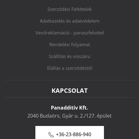
Szerződési Feltételek
Adatkezelés és adatvédelem
Vevőreklamáció - panaszfelvétel
Rendelési folyamat
Szállítás és visszáru
Elállás a szerződéstől
KAPCSOLAT
Panadditív Kft.
2040 Budaörs, Gyár u. 2./127. épület
+36-23-886-940