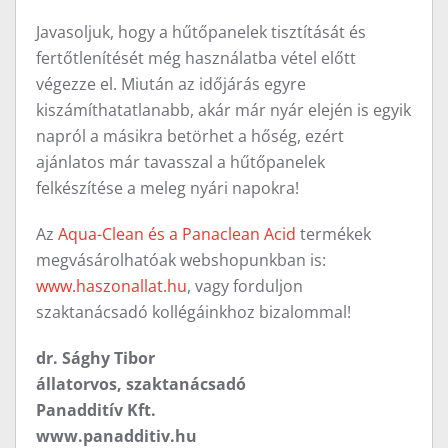
Javasoljuk, hogy a hűtőpanelek tisztítását és
fertőtlenítését még használatba vétel előtt
végezze el. Miután az időjárás egyre
kiszámíthatatlanabb, akár már nyár elején is egyik
napról a másikra betörhet a hőség, ezért
ajánlatos már tavasszal a hűtőpanelek
felkészítése a meleg nyári napokra!
Az
Aqua-Clean és a Panaclean Acid
termékek
megvásárolhatóak webshopunkban is:
www.haszonallat.hu
, vagy forduljon
szaktanácsadó kollégáinkhoz bizalommal!
dr. Sághy Tibor
állatorvos, szaktanácsadó
Panadditív Kft.
www.panadditiv.hu