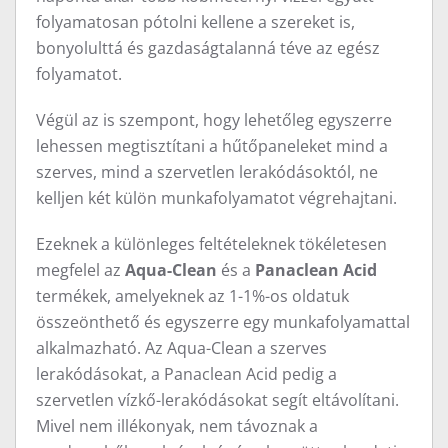
folyamatosan pótolni kellene a szereket is,
bonyolulttá és gazdaságtalanná téve az egész
folyamatot.
Végül az is szempont, hogy lehetőleg egyszerre
lehessen megtisztítani a hűtőpaneleket mind a
szerves, mind a szervetlen lerakódásoktól, ne
kelljen két külön munkafolyamatot végrehajtani.
Ezeknek a különleges feltételeknek tökéletesen
megfelel az
Aqua-Clean
és a
Panaclean Acid
termékek, amelyeknek az 1-1%-os oldatuk
összeönthető és egyszerre egy munkafolyamattal
alkalmazható. Az Aqua-Clean a szerves
lerakódásokat, a Panaclean Acid pedig a
szervetlen vízkő-lerakódásokat segít eltávolítani.
Mivel nem illékonyak, nem távoznak a