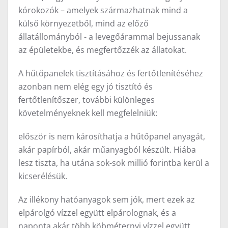
kórokozók – amelyek származhatnak mind a
külső környezetből, mind az előző
állatállományból - a levegőárammal bejussanak
az épületekbe, és megfertőzzék az állatokat.
A hűtőpanelek tisztításához és fertőtlenítéséhez
azonban nem elég egy jó tisztító és
fertőtlenítőszer, további különleges
követelményeknek kell megfelelniük:
először is nem károsíthatja a hűtőpanel anyagát,
akár papírból, akár műanyagból készült. Hiába
lesz tiszta, ha utána sok-sok millió forintba kerül a
kicserélésük.
Az illékony hatóanyagok sem jók, mert ezek az
elpárolgó vízzel együtt elpárolognak, és a
naponta akár több köbméternyi vízzel együtt