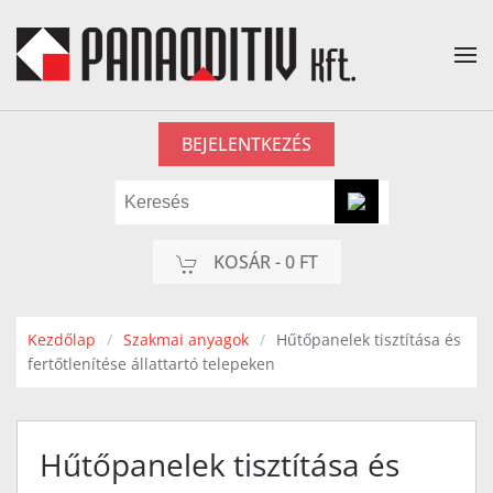
Fő tartalom átugrása
BEJELENTKEZÉS
KOSÁR -
0 FT
Kezdőlap
Szakmai anyagok
Hűtőpanelek tisztítása és
fertőtlenítése állattartó telepeken
Hűtőpanelek tisztítása és