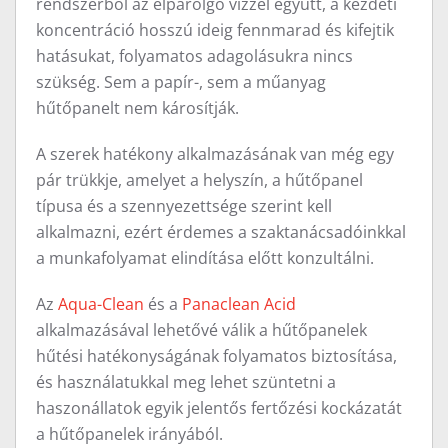
rendszerből az elpárolgó vízzel együtt, a kezdeti
koncentráció hosszú ideig fennmarad és kifejtik
hatásukat, folyamatos adagolásukra nincs
szükség. Sem a papír-, sem a műanyag
hűtőpanelt nem károsítják.
A szerek hatékony alkalmazásának van még egy
pár trükkje, amelyet a helyszín, a hűtőpanel
típusa és a szennyezettsége szerint kell
alkalmazni, ezért érdemes a szaktanácsadóinkkal
a munkafolyamat elindítása előtt konzultálni.
Az
Aqua-Clean
és a
Panaclean Acid
alkalmazásával lehetővé válik a hűtőpanelek
hűtési hatékonyságának folyamatos biztosítása,
és használatukkal meg lehet szüntetni a
haszonállatok egyik jelentős fertőzési kockázatát
a hűtőpanelek irányából.