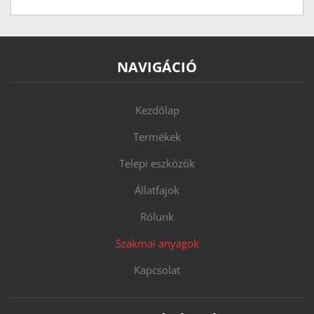
NAVIGÁCIÓ
Kezdőlap
Termékek
Telepi eszközök
Állatfajok
Rólunk
Szakmai anyagok
Kapcsolat