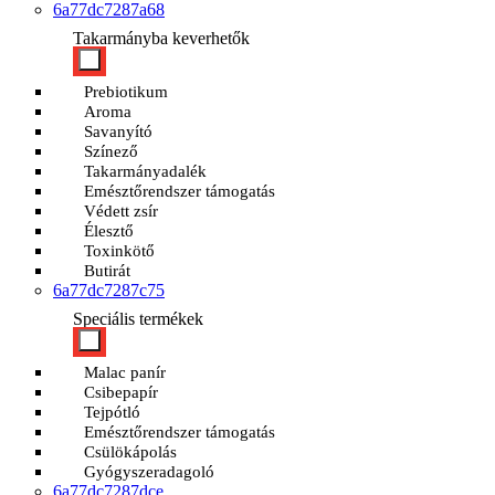
6a77dc7287a68
Takarmányba keverhetők
Prebiotikum
Aroma
Savanyító
Színező
Takarmányadalék
Emésztőrendszer támogatás
Védett zsír
Élesztő
Toxinkötő
Butirát
6a77dc7287c75
Speciális termékek
Malac panír
Csibepapír
Tejpótló
Emésztőrendszer támogatás
Csülökápolás
Gyógyszeradagoló
6a77dc7287dce