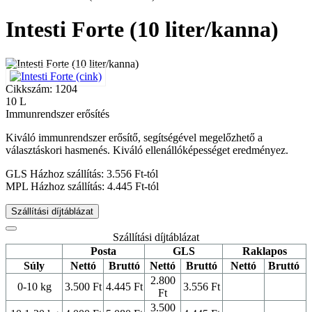
Intesti Forte (10 liter/kanna)
Cikkszám: 1204
10 L
Immunrendszer erősítés
Kiváló immunrendszer erősítő, segítségével megelőzhető a
választáskori hasmenés. Kiváló ellenállóképességet eredményez.
GLS Házhoz szállítás: 3.556 Ft-tól
MPL Házhoz szállítás: 4.445 Ft-tól
Szállítási díjtáblázat
Szállítási díjtáblázat
Posta
GLS
Raklapos
Súly
Nettó
Bruttó
Nettó
Bruttó
Nettó
Bruttó
2.800
0-10 kg
3.500 Ft
4.445 Ft
3.556 Ft
Ft
3.500