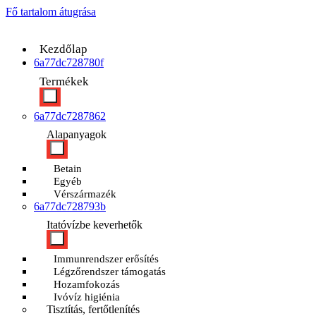
Fő tartalom átugrása
Kezdőlap
6a77dc728780f
Termékek
6a77dc7287862
Alapanyagok
Betain
Egyéb
Vérszármazék
6a77dc728793b
Itatóvízbe keverhetők
Immunrendszer erősítés
Légzőrendszer támogatás
Hozamfokozás
Ivóvíz higiénia
Tisztítás, fertőtlenítés