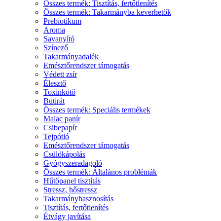
Összes termék: Tisztítás, fertőtlenítés
Összes termék: Takarmányba keverhetők
Prebiotikum
Aroma
Savanyító
Színező
Takarmányadalék
Emésztőrendszer támogatás
Védett zsír
Élesztő
Toxinkötő
Butirát
Összes termék: Speciális termékek
Malac panír
Csibepapír
Tejpótló
Emésztőrendszer támogatás
Csülökápolás
Gyógyszeradagoló
Összes termék: Általános problémák
Hűtőpanel tisztítás
Stressz, hőstressz
Takarmányhasznosítás
Tisztítás, fertőtlenítés
Étvágy javítása