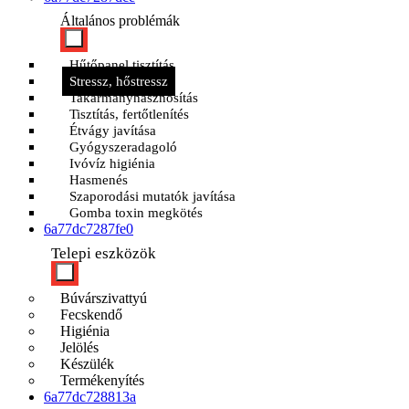
Általános problémák
Hűtőpanel tisztítás
Stressz, hőstressz
Takarmányhasznosítás
Tisztítás, fertőtlenítés
Étvágy javítása
Gyógyszeradagoló
Ivóvíz higiénia
Hasmenés
Szaporodási mutatók javítása
Gomba toxin megkötés
6a77dc7287fe0
Telepi eszközök
Búvárszivattyú
Fecskendő
Higiénia
Jelölés
Készülék
Termékenyítés
6a77dc728813a