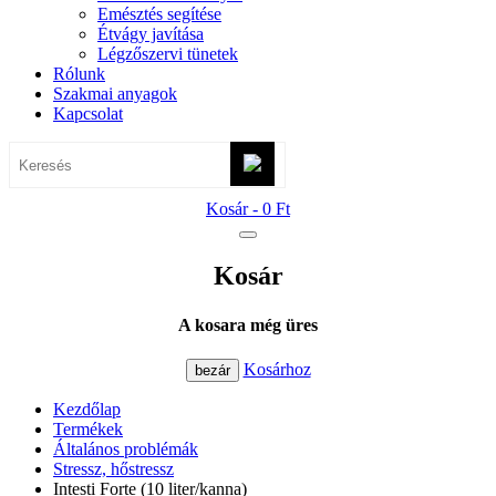
Emésztés segítése
Étvágy javítása
Légzőszervi tünetek
Rólunk
Szakmai anyagok
Kapcsolat
Kosár -
0 Ft
Kosár
A kosara még üres
Kosárhoz
bezár
Kezdőlap
Termékek
Általános problémák
Stressz, hőstressz
Intesti Forte (10 liter/kanna)