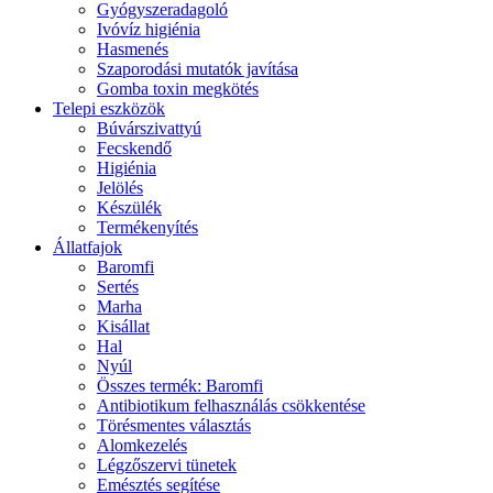
Gyógyszeradagoló
Ivóvíz higiénia
Hasmenés
Szaporodási mutatók javítása
Gomba toxin megkötés
Telepi eszközök
Búvárszivattyú
Fecskendő
Higiénia
Jelölés
Készülék
Termékenyítés
Állatfajok
Baromfi
Sertés
Marha
Kisállat
Hal
Nyúl
Összes termék: Baromfi
Antibiotikum felhasználás csökkentése
Törésmentes választás
Alomkezelés
Légzőszervi tünetek
Emésztés segítése