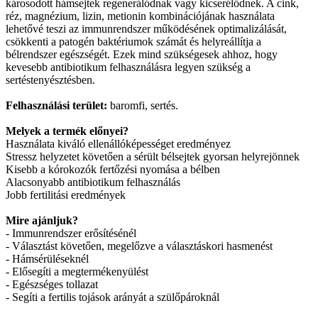
károsodott hámsejtek regenerálódnak vagy kicserélődnek. A cink,
réz, magnézium, lizin, metionin kombinációjának használata
lehetővé teszi az immunrendszer működésének optimalizálását,
csökkenti a patogén baktériumok számát és helyreállítja a
bélrendszer egészségét. Ezek mind szükségesek ahhoz, hogy
kevesebb antibiotikum felhasználásra legyen szükség a
sertéstenyésztésben.
Felhasználási terület:
baromfi, sertés.
Melyek a termék előnyei?
Használata kiváló ellenállóképességet eredményez
Stressz helyzetet követően a sérült bélsejtek gyorsan helyrejönnek
Kisebb a kórokozók fertőzési nyomása a bélben
Alacsonyabb antibiotikum felhasználás
Jobb fertilitási eredmények
Mire ajánljuk?
- Immunrendszer erősítésénél
- Választást követően, megelőzve a választáskori hasmenést
- Hámsérüléseknél
- Elősegíti a megtermékenyülést
- Egészséges tollazat
- Segíti a fertilis tojások arányát a szülőpároknál