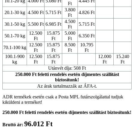
10.1-20 kg
4.000 Ft
5.080 Ft
4.445 Ft
Ft
3.800
20.1-30 kg
4.500 Ft
5.715 Ft
4.826 Ft
Ft
4.500
30.1-50 kg
5.500 Ft
6.985 Ft
5.715 Ft
Ft
12.500
15.875
5.000
50.1-70 kg
6.350 Ft
Ft
Ft
Ft
12.500
15.875
8.500
10.795
70.1-100 kg
Ft
Ft
Ft
Ft
100.1-900
12.500
15.875
12.000
15.240
kg
Ft
Ft
Ft
Ft
Utánvét díja: 508 Ft
250.000 Ft feletti rendelés esetén díjmentes szállítást
biztosítunk!
Az árak tartalmazzák az ÁFA-t.
ADR termékek esetén csak a Posta MPL futárszolgálattal tudjuk
kiküldeni a terméket!
250.000 Ft feletti rendelés esetén díjmentes szállítást biztosítunk!
96.012 Ft
Bruttó ár: