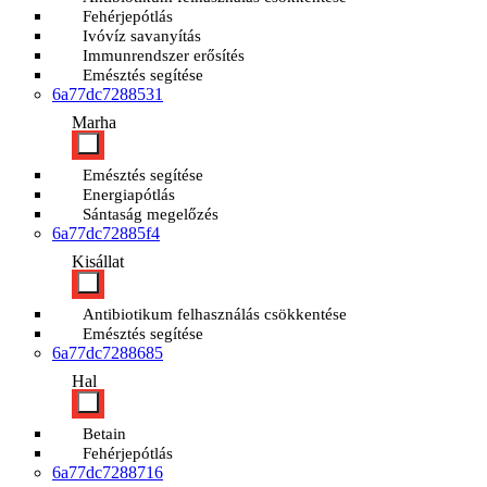
Fehérjepótlás
Ivóvíz savanyítás
Immunrendszer erősítés
Emésztés segítése
6a77dc7288531
Marha
Emésztés segítése
Energiapótlás
Sántaság megelőzés
6a77dc72885f4
Kisállat
Antibiotikum felhasználás csökkentése
Emésztés segítése
6a77dc7288685
Hal
Betain
Fehérjepótlás
6a77dc7288716