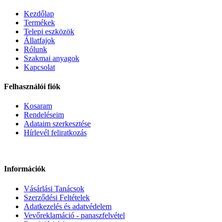
Kezdőlap
Termékek
Telepi eszközök
Állatfajok
Rólunk
Szakmai anyagok
Kapcsolat
Felhasználói fiók
Kosaram
Rendeléseim
Adataim szerkesztése
Hírlevél feliratkozás
Információk
Vásárlási Tanácsok
Szerződési Feltételek
Adatkezelés és adatvédelem
Vevőreklamáció - panaszfelvétel