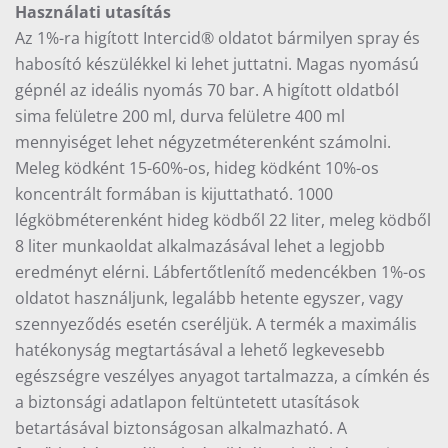
Használati utasítás
Az 1%-ra higított Intercid® oldatot bármilyen spray és
habosító készülékkel ki lehet juttatni. Magas nyomású
gépnél az ideális nyomás 70 bar. A higított oldatból
sima felületre 200 ml, durva felületre 400 ml
mennyiséget lehet négyzetméterenként számolni.
Meleg ködként 15-60%-os, hideg ködként 10%-os
koncentrált formában is kijuttatható. 1000
légköbméterenként hideg ködből 22 liter, meleg ködből
8 liter munkaoldat alkalmazásával lehet a legjobb
eredményt elérni. Lábfertőtlenítő medencékben 1%-os
oldatot használjunk, legalább hetente egyszer, vagy
szennyeződés esetén cseréljük. A termék a maximális
hatékonyság megtartásával a lehető legkevesebb
egészségre veszélyes anyagot tartalmazza, a címkén és
a biztonsági adatlapon feltüntetett utasítások
betartásával biztonságosan alkalmazható. A