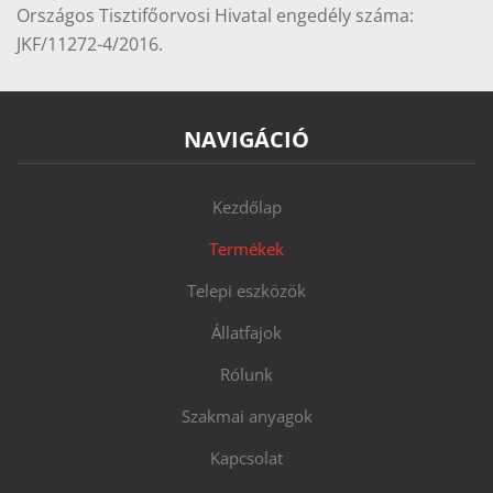
Országos Tisztifőorvosi Hivatal engedély száma:
JKF/11272-4/2016.
NAVIGÁCIÓ
Kezdőlap
Termékek
Telepi eszközök
Állatfajok
Rólunk
Szakmai anyagok
Kapcsolat