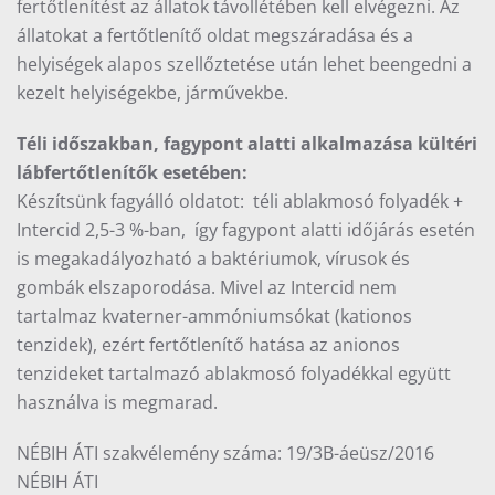
fertőtlenítést az állatok távollétében kell elvégezni. Az
állatokat a fertőtlenítő oldat megszáradása és a
helyiségek alapos szellőztetése után lehet beengedni a
kezelt helyiségekbe, járművekbe.
Téli időszakban, fagypont alatti alkalmazása kültéri
lábfertőtlenítők esetében:
Készítsünk fagyálló oldatot: téli ablakmosó folyadék +
Intercid 2,5-3 %-ban, így fagypont alatti időjárás esetén
is megakadályozható a baktériumok, vírusok és
gombák elszaporodása. Mivel az Intercid nem
tartalmaz kvaterner-ammóniumsókat (kationos
tenzidek), ezért fertőtlenítő hatása az anionos
tenzideket tartalmazó ablakmosó folyadékkal együtt
használva is megmarad.
NÉBIH ÁTI szakvélemény száma: 19/3B-áeüsz/2016
NÉBIH ÁTI