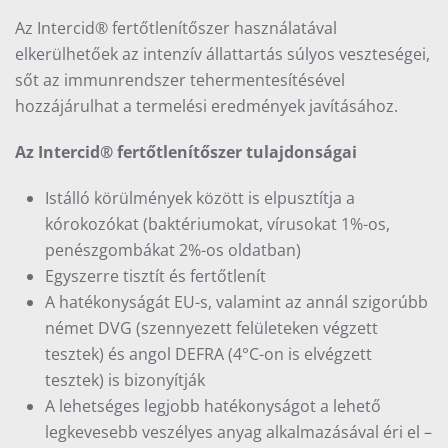
Az Intercid® fertőtlenítőszer használatával
elkerülhetőek az intenzív állattartás súlyos veszteségei,
sőt az immunrendszer tehermentesítésével
hozzájárulhat a termelési eredmények javításához.
Az Intercid® fertőtlenítőszer tulajdonságai
Istálló körülmények között is elpusztítja a
kórokozókat (baktériumokat, vírusokat 1%-os,
penészgombákat 2%-os oldatban)
Egyszerre tisztít és fertőtlenít
A hatékonyságát EU-s, valamint az annál szigorúbb
német DVG (szennyezett felületeken végzett
tesztek) és angol DEFRA (4°C-on is elvégzett
tesztek) is bizonyítják
A lehetséges legjobb hatékonyságot a lehető
legkevesebb veszélyes anyag alkalmazásával éri el –