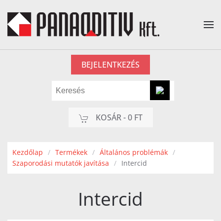
Fő tartalom átugrása
BEJELENTKEZÉS
KOSÁR -
0 FT
Kezdőlap
Termékek
Általános problémák
Szaporodási mutatók javítása
Intercid
Intercid