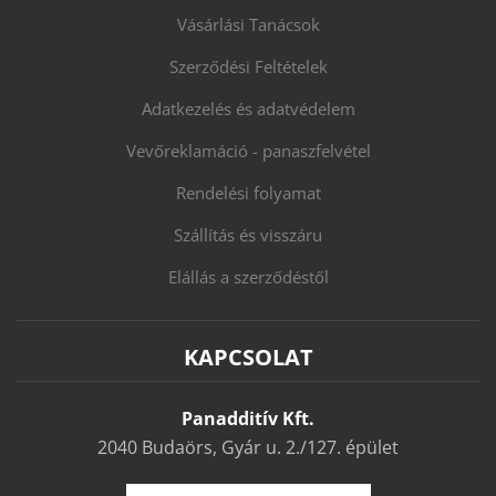
Vásárlási Tanácsok
Szerződési Feltételek
Adatkezelés és adatvédelem
Vevőreklamáció - panaszfelvétel
Rendelési folyamat
Szállítás és visszáru
Elállás a szerződéstől
KAPCSOLAT
Panadditív Kft.
2040 Budaörs, Gyár u. 2./127. épület