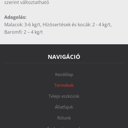
szerint változtatható
Adagolás:
Malacok: 3-6 kg/t, Hízósertések és kocák: 2 - 4 kg/t,
Baromfi: 2 – 4 kg/t
NAVIGÁCIÓ
Kezdőlap
Termékek
Telepi eszközök
Állatfajok
Rólunk