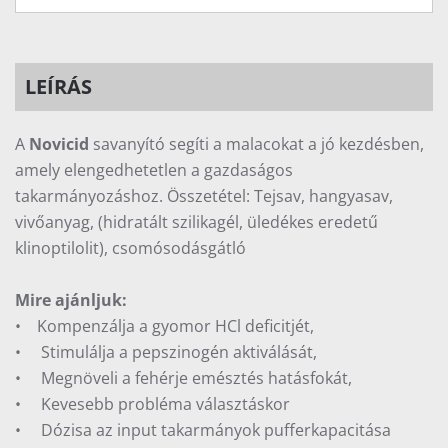
LEÍRÁS
A
Novicid
savanyító segíti a malacokat a jó kezdésben,
amely elengedhetetlen a gazdaságos
takarmányozáshoz. Összetétel: Tejsav, hangyasav,
vivőanyag, (hidratált szilikagél, üledékes eredetű
klinoptilolit), csomósodásgátló
Mire ajánljuk:
• Kompenzálja a gyomor HCl deficitjét,
• Stimulálja a pepszinogén aktiválását,
• Megnöveli a fehérje emésztés hatásfokát,
• Kevesebb probléma választáskor
• Dózisa az input takarmányok pufferkapacitása