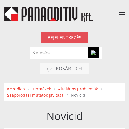
Fő tartalom átugrása
BEJELENTKEZÉS
KOSÁR -
0 FT
Kezdőlap
Termékek
Általános problémák
Szaporodási mutatók javítása
Novicid
Novicid