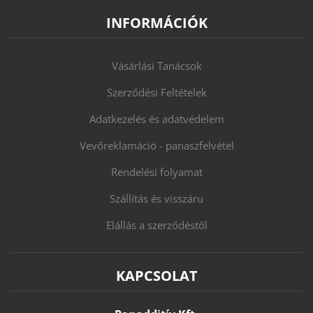
INFORMÁCIÓK
Vásárlási Tanácsok
Szerződési Feltételek
Adatkezelés és adatvédelem
Vevőreklamáció - panaszfelvétel
Rendelési folyamat
Szállítás és visszáru
Elállás a szerződéstől
KAPCSOLAT