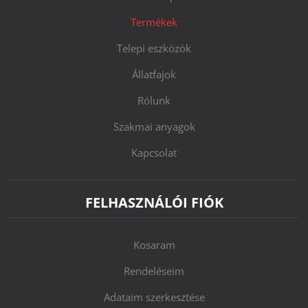
Termékek
Telepi eszközök
Állatfajok
Rólunk
Szakmai anyagok
Kapcsolat
FELHASZNÁLÓI FIÓK
Kosaram
Rendeléseim
Adataim szerkesztése