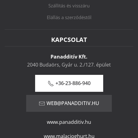
Szállítás és visszáru
Elállás a szerződéstől
KAPCSOLAT
Panadditív Kft.
2040 Budaörs, Gyár u. 2./127. épület
+36-23-886-940
WEB@PANADDITIV.HU
www.panadditiv.hu
www.malacjoghurt.hu