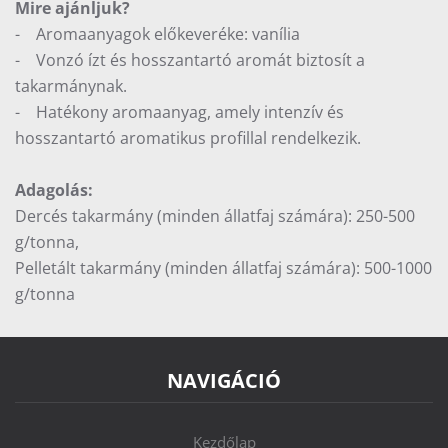
Mire ajánljuk?
- Aromaanyagok előkeveréke: vanília
- Vonzó ízt és hosszantartó aromát biztosít a
takarmánynak.
- Hatékony aromaanyag, amely intenzív és
hosszantartó aromatikus profillal rendelkezik.
Adagolás:
Dercés takarmány (minden állatfaj számára): 250-500
g/tonna,
Pelletált takarmány (minden állatfaj számára): 500-1000
g/tonna
NAVIGÁCIÓ
Kezdőlap