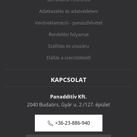
Adatkezelés és adatvédelem
Vevőreklamáció - panaszfelvétel
Rendelési folyamat
Szállítás és visszáru
Elállás a szerződéstől
KAPCSOLAT
Panadditív Kft.
2040 Budaörs, Gyár u. 2./127. épület
+36-23-886-940