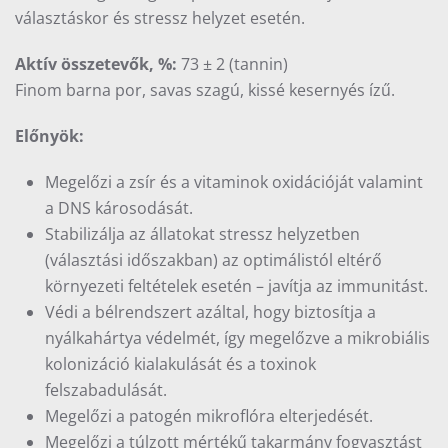
választáskor és stressz helyzet esetén.
Aktív összetevők, %:
73 ± 2 (tannin)
Finom barna por, savas szagú, kissé kesernyés ízű.
Előnyök:
Megelőzi a zsír és a vitaminok oxidációját valamint
a DNS károsodását.
Stabilizálja az állatokat stressz helyzetben
(választási időszakban) az optimálistól eltérő
környezeti feltételek esetén – javítja az immunitást.
Védi a bélrendszert azáltal, hogy biztosítja a
nyálkahártya védelmét, így megelőzve a mikrobiális
kolonizáció kialakulását és a toxinok
felszabadulását.
Megelőzi a patogén mikroflóra elterjedését.
Megelőzi a túlzott mértékű takarmány fogyasztást