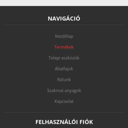
NAVIGÁCIÓ
Kezdőlap
Termékek
Telepi eszközök
Állatfajok
Rólunk
Szakmai anyagok
Kapcsolat
FELHASZNÁLÓI FIÓK